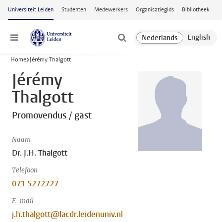
Ga naar hoofdinhoud
Universiteit Leiden
Studenten
Medewerkers
Organisatiegids
Bibliotheek
Menu
Home
Jérémy Thalgott
Jérémy
Thalgott
Promovendus / gast
Naam
Dr. J.H. Thalgott
Telefoon
071 5272727
E-mail
j.h.thalgott@lacdr.leidenuniv.nl