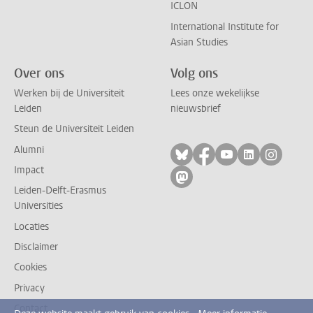
ICLON
International Institute for
Asian Studies
Over ons
Volg ons
Werken bij de Universiteit
Lees onze wekelijkse
Leiden
nieuwsbrief
Steun de Universiteit Leiden
Alumni
Volg ons op bluesky
Volg ons op facebo
Volg ons op yo
Volg ons op
Volg on
Impact
Volg ons op mastodon
Leiden-Delft-Erasmus
Universities
Locaties
Disclaimer
Cookies
Privacy
Contact