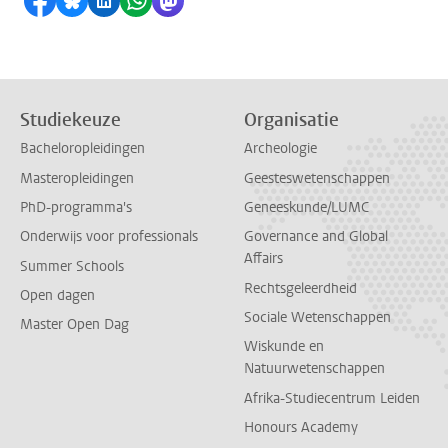
Delen op Facebook
Delen via Bluesky
Delen op LinkedIn
Delen via WhatsApp
Delen via Mastodon
Studiekeuze
Organisatie
Bacheloropleidingen
Archeologie
Masteropleidingen
Geesteswetenschappen
PhD-programma's
Geneeskunde/LUMC
Onderwijs voor professionals
Governance and Global
Affairs
Summer Schools
Rechtsgeleerdheid
Open dagen
Sociale Wetenschappen
Master Open Dag
Wiskunde en
Natuurwetenschappen
Afrika-Studiecentrum Leiden
Honours Academy