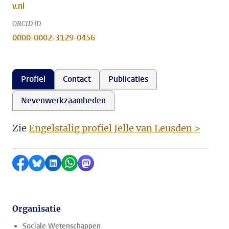
v.nl
ORCID iD
0000-0002-3129-0456
Profiel
Contact
Publicaties
Nevenwerkzaamheden
Zie
Engelstalig profiel Jelle van Leusden >
Delen op Facebook
Delen via Bluesky
Delen op LinkedIn
Delen via WhatsApp
Delen via Mastodon
Organisatie
Sociale Wetenschappen