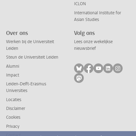
ICLON
International Institute for
Asian Studies
Over ons
Volg ons
Werken bij de Universiteit
Lees onze wekelijkse
Leiden
nieuwsbrief
Steun de Universiteit Leiden
Alumni
Volg ons op bluesky
Volg ons op facebo
Volg ons op yo
Volg ons op
Volg on
Impact
Volg ons op mastodon
Leiden-Delft-Erasmus
Universities
Locaties
Disclaimer
Cookies
Privacy
Contact