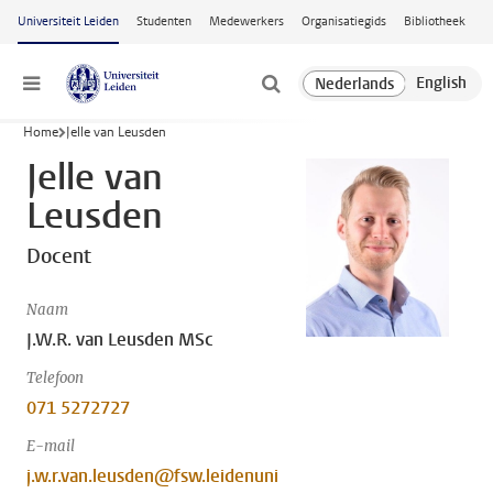
Ga naar hoofdinhoud
Universiteit Leiden
Studenten
Medewerkers
Organisatiegids
Bibliotheek
Menu
Home
Jelle van Leusden
Jelle van
Leusden
Docent
Naam
J.W.R. van Leusden MSc
Telefoon
071 5272727
E-mail
j.w.r.van.leusden@fsw.leidenuni