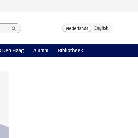
 Den Haag
Alumni
Bibliotheek