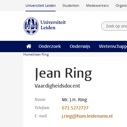
Ga naar hoofdinhoud
Universiteit Leiden
Studenten
Medewerkers
Organi
Zoek op on
Zoekterm
Onderzoek
Onderwijs
Wetenschapp
Home
Jean Ring
Jean Ring
Vaardigheidsdocent
Mr. J.H. Ring
Naam
071 5272727
Telefoon
j.ring@hum.leidenuniv.nl
E-mail