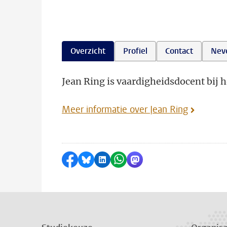
Overzicht
Profiel
Contact
Nev
Jean Ring is vaardigheidsdocent bij h
Meer informatie over Jean Ring
Delen op Facebook
Delen via Bluesky
Delen op LinkedIn
Delen via WhatsApp
Delen via Mastodon