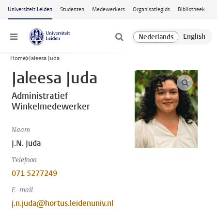
Ga naar hoofdinhoud
Universiteit Leiden
Studenten
Medewerkers
Organisatiegids
Bibliotheek
Menu
Home
Jaleesa Juda
Jaleesa Juda
open m
Administratief
Winkelmedewerker
Naam
J.N. Juda
Telefoon
071 5277249
E-mail
j.n.juda@hortus.leidenuniv.nl