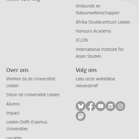
Wiskunde en
Natuurwetenschappen
Afrika-Studiecentrum Leiden
Honours Academy
ICLON
International Institute for
Asian Studies
Over ons
Volg ons
Werken bij de Universiteit
Lees onze wekelijkse
Leiden
nieuwsbrief
Steun de Universiteit Leiden
Alumni
Volg ons op bluesky
Volg ons op facebo
Volg ons op yo
Volg ons op
Volg on
Impact
Volg ons op mastodon
Leiden-Delft-Erasmus
Universities
Locaties