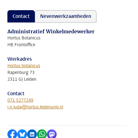
Contact
Nevenwerkzaamheden
Administratief Winkelmedewerker
Hortus Botanicus
HB Frontoffice
Werkadres
Hortus botanicus
Rapenburg 73
2311 GJ Leiden
Contact
071 5277249
j.n.juda@hortus.leidenuniv.nl
Delen op Facebook
Delen via Bluesky
Delen op LinkedIn
Delen via WhatsApp
Delen via Mastodon