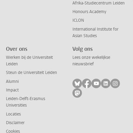
Afrika-Studiecentrum Leiden
Honours Academy
ICLON
International Institute for
Asian Studies
Over ons
Volg ons
Werken bij de Universiteit
Lees onze wekelijkse
Leiden
nieuwsbrief
Steun de Universiteit Leiden
Alumni
Volg ons op bluesky
Volg ons op facebo
Volg ons op yo
Volg ons op
Volg on
Impact
Volg ons op mastodon
Leiden-Delft-Erasmus
Universities
Locaties
Disclaimer
Cookies