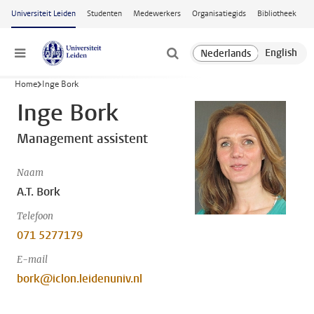
Ga naar hoofdinhoud
Universiteit Leiden
Studenten
Medewerkers
Organisatiegids
Bibliotheek
Menu
Home
Inge Bork
Inge Bork
Management assistent
Naam
A.T. Bork
Telefoon
071 5277179
E-mail
bork@iclon.leidenuniv.nl