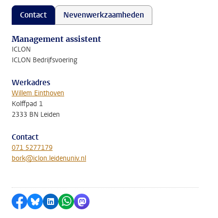
Contact
Nevenwerkzaamheden
Management assistent
ICLON
ICLON Bedrijfsvoering
Werkadres
Willem Einthoven
Kolffpad 1
2333 BN Leiden
Contact
071 5277179
bork@iclon.leidenuniv.nl
Delen op Facebook
Delen via Bluesky
Delen op LinkedIn
Delen via WhatsApp
Delen via Mastodon