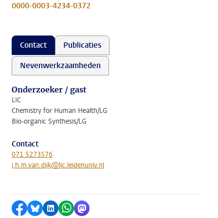
0000-0003-4234-0372
Contact
Publicaties
Nevenwerkzaamheden
Onderzoeker / gast
LIC
Chemistry for Human Health/LG
Bio-organic Synthesis/LG
Contact
071 5273576
j.h.m.van.dijk@lic.leidenuniv.nl
Delen op Facebook
Delen via Bluesky
Delen op LinkedIn
Delen via WhatsApp
Delen via Mastodon