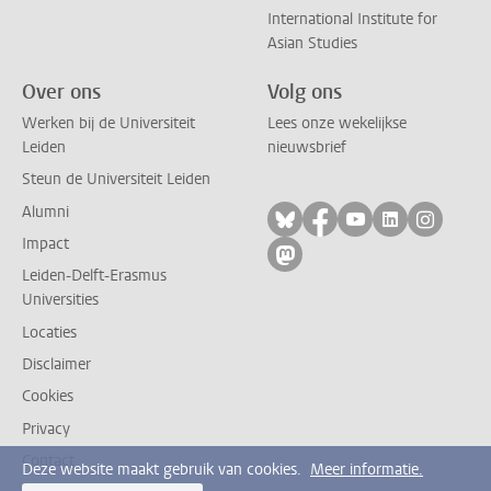
International Institute for
Asian Studies
Over ons
Volg ons
Werken bij de Universiteit
Lees onze wekelijkse
Leiden
nieuwsbrief
Steun de Universiteit Leiden
Alumni
Volg ons op bluesky
Volg ons op facebo
Volg ons op yo
Volg ons op
Volg on
Impact
Volg ons op mastodon
Leiden-Delft-Erasmus
Universities
Locaties
Disclaimer
Cookies
Privacy
Contact
Deze website maakt gebruik van cookies.
Meer informatie.