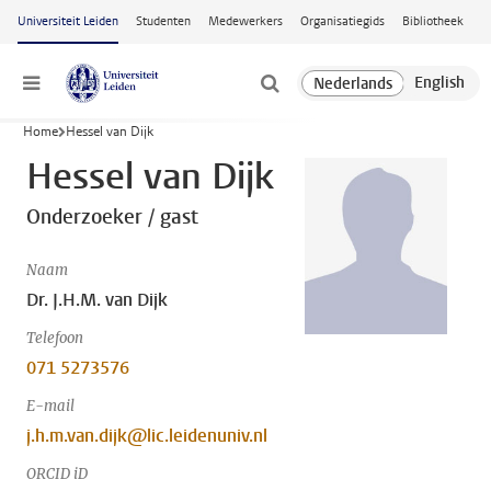
Ga naar hoofdinhoud
Universiteit Leiden
Studenten
Medewerkers
Organisatiegids
Bibliotheek
Menu
Home
Hessel van Dijk
Hessel van Dijk
Onderzoeker / gast
Naam
Dr. J.H.M. van Dijk
Telefoon
071 5273576
E-mail
j.h.m.van.dijk@lic.leidenuniv.nl
ORCID iD