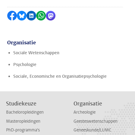
Delen op Facebook
Delen via Bluesky
Delen op LinkedIn
Delen via WhatsApp
Delen via Mastodon
Organisatie
Sociale Wetenschappen
Psychologie
Sociale, Economische en Organisatiepsychologie
Studiekeuze
Organisatie
Bacheloropleidingen
Archeologie
Masteropleidingen
Geesteswetenschappen
PhD-programma's
Geneeskunde/LUMC