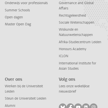
Onderwijs voor professionals
Governance and Global
Affairs
Summer Schools
Rechtsgeleerdheid
Open dagen
Sociale Wetenschappen
Master Open Dag
Wiskunde en
Natuurwetenschappen
Afrika-Studiecentrum Leiden
Honours Academy
ICLON
International Institute for
Asian Studies
Over ons
Volg ons
Werken bij de Universiteit
Lees onze wekelijkse
Leiden
nieuwsbrief
Steun de Universiteit Leiden
Alumni
Volg ons op bluesky
Volg ons op facebo
Volg ons op yo
Volg ons op
Volg on