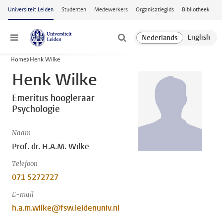
Ga naar hoofdinhoud
Universiteit Leiden
Studenten
Medewerkers
Organisatiegids
Bibliotheek
Menu
Home
Henk Wilke
Henk Wilke
Emeritus hoogleraar
Psychologie
Naam
Prof. dr. H.A.M. Wilke
Telefoon
071 5272727
E-mail
h.a.m.wilke@fsw.leidenuniv.nl