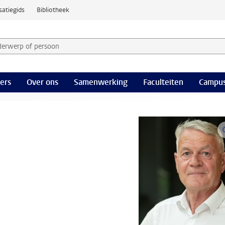
satiegids
Bibliotheek
derwerp of persoon en selecteer categorie
ers
Over ons
Samenwerking
Faculteiten
Campus