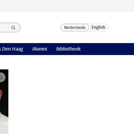
 Den Haag
Alumni
Bibliotheek
open modal