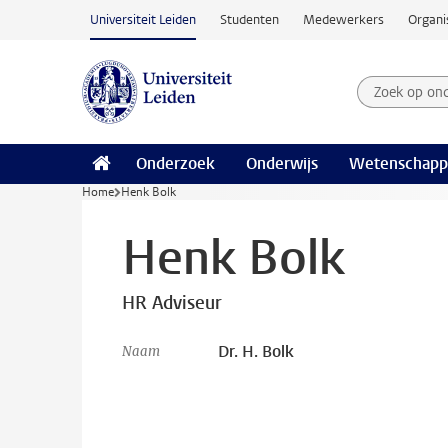
Ga naar hoofdinhoud
Universiteit Leiden
Studenten
Medewerkers
Organi
Zoek op on
Zoekterm
Onderzoek
Onderwijs
Wetenschapp
Home
Henk Bolk
Henk Bolk
HR Adviseur
Dr. H. Bolk
Naam