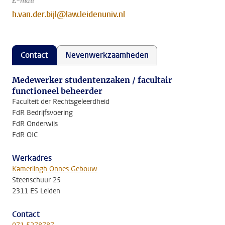
E-mail
h.van.der.bijl@law.leidenuniv.nl
Contact
Nevenwerkzaamheden
Medewerker studentenzaken / facultair
functioneel beheerder
Faculteit der Rechtsgeleerdheid
FdR Bedrijfsvoering
FdR Onderwijs
FdR OIC
Werkadres
Kamerlingh Onnes Gebouw
Steenschuur 25
2311 ES Leiden
Contact