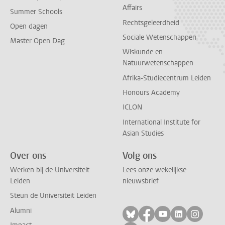
Affairs
Summer Schools
Rechtsgeleerdheid
Open dagen
Sociale Wetenschappen
Master Open Dag
Wiskunde en
Natuurwetenschappen
Afrika-Studiecentrum Leiden
Honours Academy
ICLON
International Institute for
Asian Studies
Over ons
Volg ons
Werken bij de Universiteit
Lees onze wekelijkse
Leiden
nieuwsbrief
Steun de Universiteit Leiden
Alumni
Volg ons op bluesky
Volg ons op facebo
Volg ons op yo
Volg ons op
Volg on