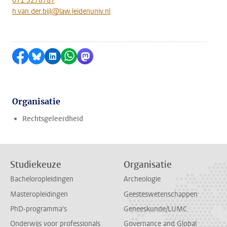
071 5278787
h.van.der.bijl@law.leidenuniv.nl
Delen op Facebook
Delen via Bluesky
Delen op LinkedIn
Delen via WhatsApp
Delen via Mastodon
Organisatie
Rechtsgeleerdheid
Studiekeuze
Organisatie
Bacheloropleidingen
Archeologie
Masteropleidingen
Geesteswetenschappen
PhD-programma's
Geneeskunde/LUMC
Onderwijs voor professionals
Governance and Global