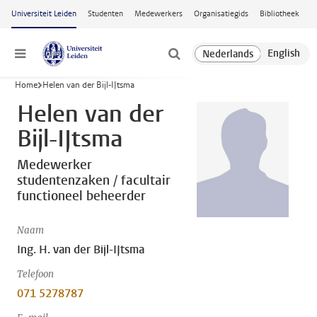
Ga naar hoofdinhoud
Universiteit Leiden
Studenten
Medewerkers
Organisatiegids
Bibliotheek
Menu
Home
Helen van der Bijl-IJtsma
Helen van der
Bijl-IJtsma
Medewerker
studentenzaken / facultair
functioneel beheerder
Naam
Ing. H. van der Bijl-IJtsma
Telefoon
071 5278787