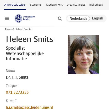
Ga naar hoofdinhoud
Universiteit Leiden
Studenten
Medewerkers
Organisatiegids
Bibliotheek
Menu
Home
Heleen Smits
Heleen Smits
Specialist
Wetenschappelijke
Informatie
Naam
Dr. H.J. Smits
Telefoon
071 5273355
E-mail
h.j.smits@asc.leidenuniv.nl