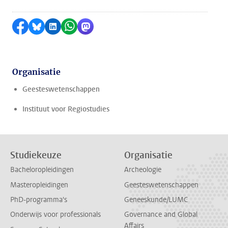
Delen op Facebook
Delen via Bluesky
Delen op LinkedIn
Delen via WhatsApp
Delen via Mastodon
Organisatie
Geesteswetenschappen
Instituut voor Regiostudies
Studiekeuze
Organisatie
Bacheloropleidingen
Archeologie
Masteropleidingen
Geesteswetenschappen
PhD-programma's
Geneeskunde/LUMC
Onderwijs voor professionals
Governance and Global
Affairs