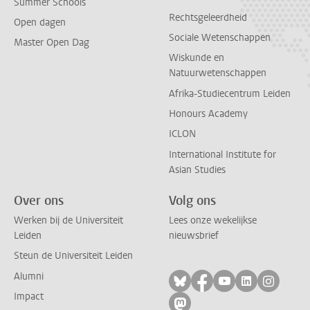
Summer Schools
Rechtsgeleerdheid
Open dagen
Sociale Wetenschappen
Master Open Dag
Wiskunde en
Natuurwetenschappen
Afrika-Studiecentrum Leiden
Honours Academy
ICLON
International Institute for
Asian Studies
Over ons
Volg ons
Werken bij de Universiteit
Lees onze wekelijkse
Leiden
nieuwsbrief
Steun de Universiteit Leiden
Alumni
Volg ons op bluesky
Volg ons op facebo
Volg ons op yo
Volg ons op
Volg on
Impact
Volg ons op mastodon