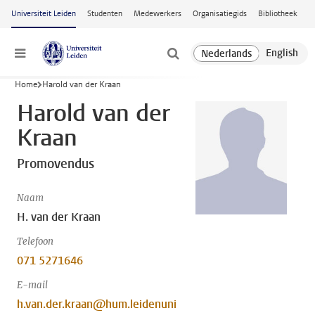
Ga naar hoofdinhoud
Universiteit Leiden
Studenten
Medewerkers
Organisatiegids
Bibliotheek
Menu
Home
Harold van der Kraan
Harold van der
Kraan
Promovendus
Naam
H. van der Kraan
Telefoon
071 5271646
E-mail
h.van.der.kraan@hum.leidenuni