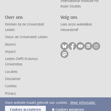
International Institute for
Asian Studies
Over ons
Volg ons
Werken bij de Universiteit
Lees onze wekelijkse
Leiden
nieuwsbrief
Steun de Universiteit Leiden
Alumni
Volg ons op bluesky
Volg ons op facebo
Volg ons op yo
Volg ons op
Volg on
Impact
Volg ons op mastodon
Leiden-Delft-Erasmus
Universities
Locaties
Disclaimer
Cookies
Privacy
Contact
Deze website maakt gebruik van cookies.
Meer informatie.
Cookies accepteren
Cookies weigeren