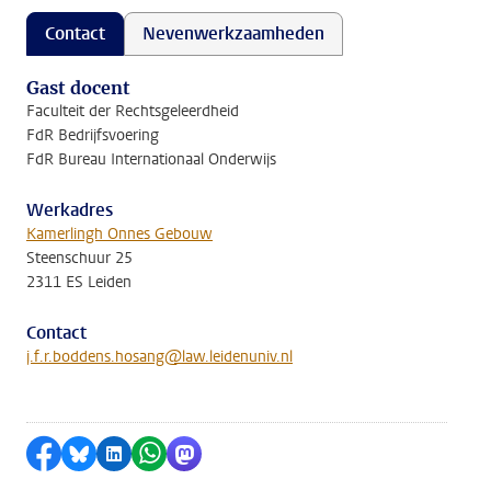
Contact
Nevenwerkzaamheden
Gast docent
Faculteit der Rechtsgeleerdheid
FdR Bedrijfsvoering
FdR Bureau Internationaal Onderwijs
Werkadres
Kamerlingh Onnes Gebouw
Steenschuur 25
2311 ES Leiden
Contact
j.f.r.boddens.hosang@law.leidenuniv.nl
Delen op Facebook
Delen via Bluesky
Delen op LinkedIn
Delen via WhatsApp
Delen via Mastodon