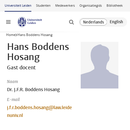
Ga naar hoofdinhoud
Universiteit Leiden
Studenten
Medewerkers
Organisatiegids
Bibliotheek
Menu
Home
Hans Boddens Hosang
Hans Boddens
Hosang
Gast docent
Naam
Dr. J.F.R. Boddens Hosang
E-mail
j.f.r.boddens.hosang@law.leide
nuniv.nl