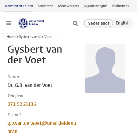
Ga naar hoofdinhoud
Universiteit Leiden
Studenten
Medewerkers
Organisatiegids
Bibliotheek
Menu
Home
Gysbert van der Voet
Gysbert van
der Voet
Naam
Dr. G.B. van der Voet
Telefoon
071 5263136
E-mail
g.b.van.der.voet@umail.leidenu
niv.nl