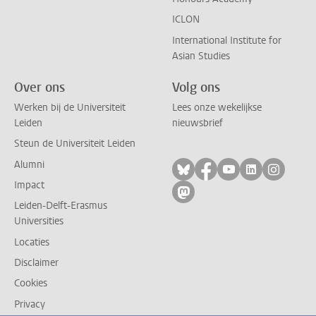
ICLON
International Institute for
Asian Studies
Over ons
Volg ons
Werken bij de Universiteit
Lees onze wekelijkse
Leiden
nieuwsbrief
Steun de Universiteit Leiden
Alumni
Volg ons op bluesky
Volg ons op facebo
Volg ons op yo
Volg ons op
Volg on
Impact
Volg ons op mastodon
Leiden-Delft-Erasmus
Universities
Locaties
Disclaimer
Cookies
Privacy