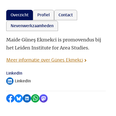
Overzicht
Profiel
Contact
Nevenwerkzaamheden
Maide Güneş Ekmekci is promovendus bij
het Leiden Institute for Area Studies.
Meer informatie over Günes Ekmekci
LinkedIn
LinkedIn
Volg ons op
Delen op Facebook
Delen via Bluesky
Delen op LinkedIn
Delen via WhatsApp
Delen via Mastodon