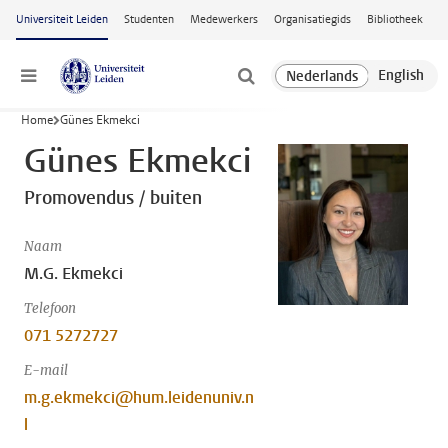
Ga naar hoofdinhoud
Universiteit Leiden
Studenten
Medewerkers
Organisatiegids
Bibliotheek
Menu
Home
Günes Ekmekci
Günes Ekmekci
Promovendus / buiten
Naam
M.G. Ekmekci
Telefoon
071 5272727
E-mail
m.g.ekmekci@hum.leidenuniv.n
l