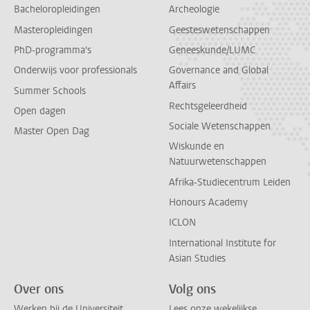
Bacheloropleidingen
Archeologie
Masteropleidingen
Geesteswetenschappen
PhD-programma's
Geneeskunde/LUMC
Onderwijs voor professionals
Governance and Global
Affairs
Summer Schools
Rechtsgeleerdheid
Open dagen
Sociale Wetenschappen
Master Open Dag
Wiskunde en
Natuurwetenschappen
Afrika-Studiecentrum Leiden
Honours Academy
ICLON
International Institute for
Asian Studies
Over ons
Volg ons
Werken bij de Universiteit
Lees onze wekelijkse