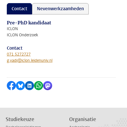
Contact
Nevenwerkzaamheden
Pre-PhD kandidaat
ICLON
ICLON Onderzoek
Contact
071 5272727
g.yadi@iclon.leidenuniv.nl
Delen op Facebook
Delen via Bluesky
Delen op LinkedIn
Delen via WhatsApp
Delen via Mastodon
Studiekeuze
Organisatie