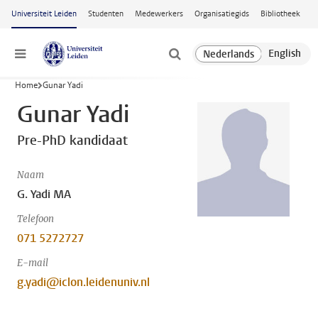
Ga naar hoofdinhoud
Universiteit Leiden
Studenten
Medewerkers
Organisatiegids
Bibliotheek
Menu
Home
Gunar Yadi
Gunar Yadi
Pre-PhD kandidaat
Naam
G. Yadi MA
Telefoon
071 5272727
E-mail
g.yadi@iclon.leidenuniv.nl