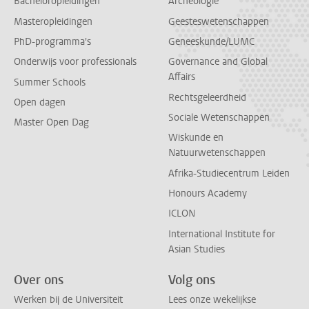
Bacheloropleidingen
Archeologie
Masteropleidingen
Geesteswetenschappen
PhD-programma's
Geneeskunde/LUMC
Onderwijs voor professionals
Governance and Global
Affairs
Summer Schools
Rechtsgeleerdheid
Open dagen
Sociale Wetenschappen
Master Open Dag
Wiskunde en
Natuurwetenschappen
Afrika-Studiecentrum Leiden
Honours Academy
ICLON
International Institute for
Asian Studies
Over ons
Volg ons
Werken bij de Universiteit
Lees onze wekelijkse