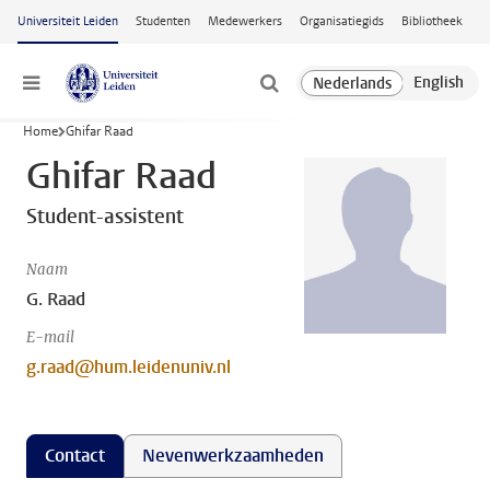
Ga naar hoofdinhoud
Universiteit Leiden
Studenten
Medewerkers
Organisatiegids
Bibliotheek
Menu
Home
Ghifar Raad
Ghifar Raad
Student-assistent
Naam
G. Raad
E-mail
g.raad@hum.leidenuniv.nl
Contact
Nevenwerkzaamheden