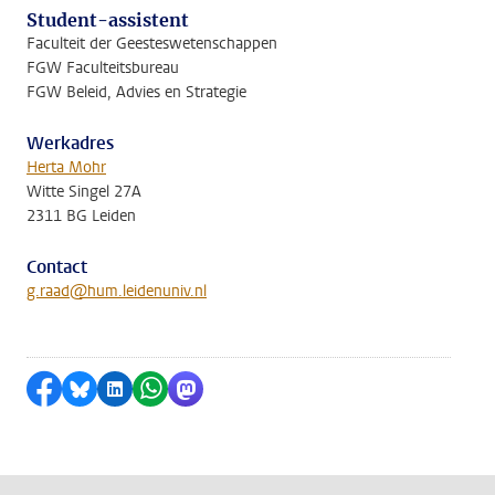
Student-assistent
Faculteit der Geesteswetenschappen
FGW Faculteitsbureau
FGW Beleid, Advies en Strategie
Werkadres
Herta Mohr
Witte Singel 27A
2311 BG Leiden
Contact
g.raad@hum.leidenuniv.nl
Delen op Facebook
Delen via Bluesky
Delen op LinkedIn
Delen via WhatsApp
Delen via Mastodon