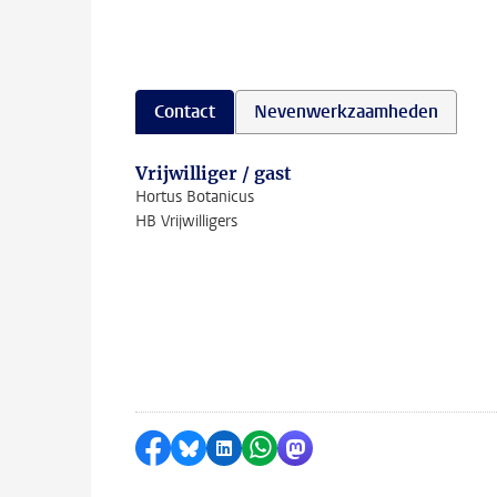
Contact
Nevenwerkzaamheden
Vrijwilliger / gast
Hortus Botanicus
HB Vrijwilligers
Delen op Facebook
Delen via Bluesky
Delen op LinkedIn
Delen via WhatsApp
Delen via Mastodon