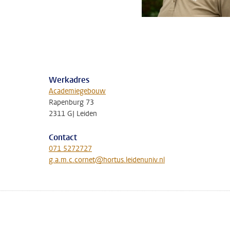
Werkadres
Academiegebouw
Rapenburg 73
2311 GJ Leiden
Contact
071 5272727
g.a.m.c.cornet@hortus.leidenuniv.nl