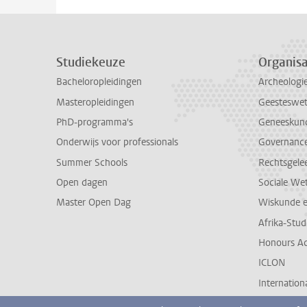
Studiekeuze
Organisa
Bacheloropleidingen
Archeologi
Masteropleidingen
Geesteswe
PhD-programma's
Geneeskun
Onderwijs voor professionals
Governance 
Summer Schools
Rechtsgele
Open dagen
Sociale We
Master Open Dag
Wiskunde 
Afrika-Stu
Honours A
ICLON
Internationa