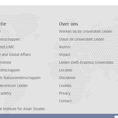
tie
Over ons
e
Werken bij de Universiteit Leiden
tenschappen
Steun de Universiteit Leiden
de/LUMC
Alumni
and Global Affairs
Impact
erdheid
Leiden-Delft-Erasmus Universities
tenschappen
Locaties
en Natuurwetenschappen
Disclaimer
diecentrum Leiden
Cookies
cademy
Privacy
Contact
l Institute for Asian Studies