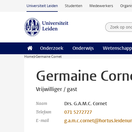
Ga naar hoofdinhoud
Universiteit Leiden
Studenten
Medewerkers
Organi
Zoek op on
Zoekterm
Onderzoek
Onderwijs
Wetenschapp
Home
Germaine Cornet
Germaine Corn
Vrijwilliger / gast
Drs. G.A.M.C. Cornet
Naam
071 5272727
Telefoon
g.a.m.c.cornet@hortus.leidenun
E-mail