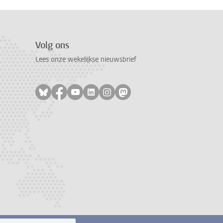
Volg ons
Lees onze wekelijkse nieuwsbrief
Volg ons op bluesky
Volg ons op facebook
Volg ons op youtube
Volg ons op linkedin
Volg ons op instagram
Volg ons op mastodon