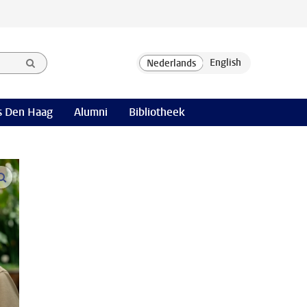
 Den Haag
Alumni
Bibliotheek
open modal