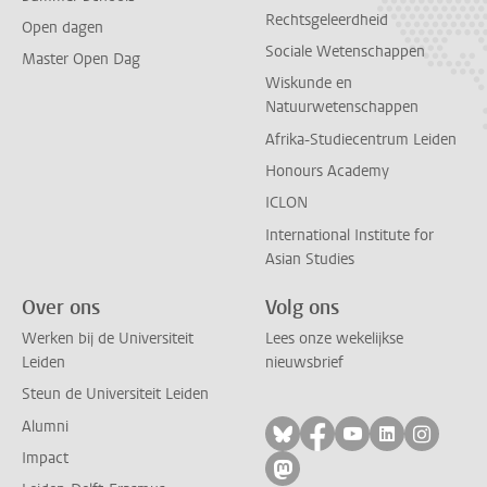
Rechtsgeleerdheid
Open dagen
Sociale Wetenschappen
Master Open Dag
Wiskunde en
Natuurwetenschappen
Afrika-Studiecentrum Leiden
Honours Academy
ICLON
International Institute for
Asian Studies
Over ons
Volg ons
Werken bij de Universiteit
Lees onze wekelijkse
Leiden
nieuwsbrief
Steun de Universiteit Leiden
Alumni
Volg ons op bluesky
Volg ons op facebo
Volg ons op yo
Volg ons op
Volg on
Impact
Volg ons op mastodon