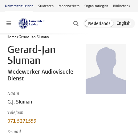
Ga naar hoofdinhoud
Universiteit Leiden
Studenten
Medewerkers
Organisatiegids
Bibliotheek
Menu
Home
Gerard-Jan Sluman
Gerard-Jan
Sluman
Medewerker Audiovisuele
Dienst
Naam
G.J. Sluman
Telefoon
071 5271559
E-mail