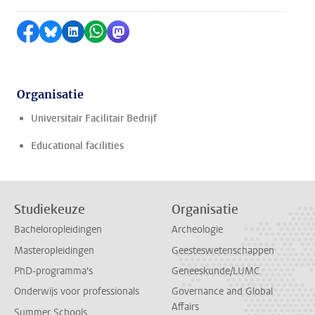
Delen op Facebook
Delen via Bluesky
Delen op LinkedIn
Delen via WhatsApp
Delen via Mastodon
Organisatie
Universitair Facilitair Bedrijf
Educational facilities
Studiekeuze
Organisatie
Bacheloropleidingen
Archeologie
Masteropleidingen
Geesteswetenschappen
PhD-programma's
Geneeskunde/LUMC
Onderwijs voor professionals
Governance and Global
Affairs
Summer Schools