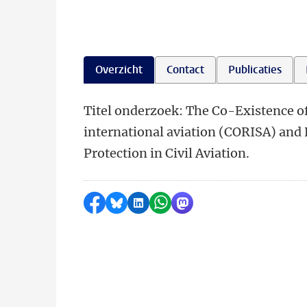
Overzicht
Contact
Publicaties
Titel onderzoek: The Co-Existence o
international aviation (CORISA) and
Protection in Civil Aviation.
Delen op Facebook
Delen via Bluesky
Delen op LinkedIn
Delen via WhatsApp
Delen via Mastodon