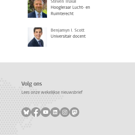
Steven Truxal
Hoogleraar Lucht- en
Ruimterecht
Benjamyn I. Scott
Universitair docent
Volg ons
Lees onze wekelijkse nieuwsbrief
Volg ons op bluesky
Volg ons op facebook
Volg ons op youtube
Volg ons op linkedin
Volg ons op instagram
Volg ons op mastodon