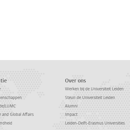
tie
Over ons
e
Werken bij de Universiteit Leiden
tenschappen
Steun de Universiteit Leiden
de/LUMC
Alumni
and Global Affairs
Impact
erdheid
Leiden-Delft-Erasmus Universities