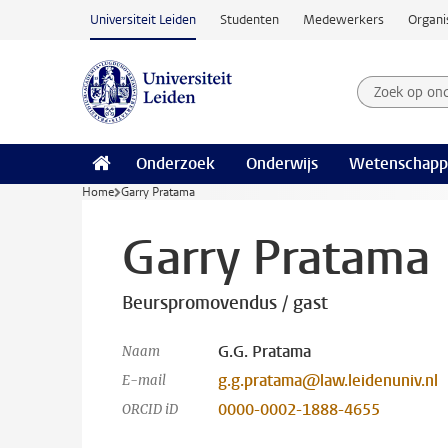
Ga naar hoofdinhoud
Universiteit Leiden
Studenten
Medewerkers
Organi
Zoek op on
Zoekterm
Onderzoek
Onderwijs
Wetenschapp
Home
Garry Pratama
Garry Pratama
Beurspromovendus / gast
G.G. Pratama
Naam
g.g.pratama@law.leidenuniv.nl
E-mail
0000-0002-1888-4655
ORCID iD