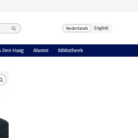
 Den Haag
Alumni
Bibliotheek
open modal