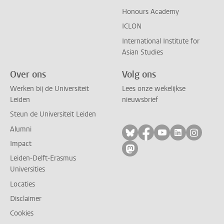
Honours Academy
ICLON
International Institute for
Asian Studies
Over ons
Volg ons
Werken bij de Universiteit
Lees onze wekelijkse
Leiden
nieuwsbrief
Steun de Universiteit Leiden
Alumni
Volg ons op bluesky
Volg ons op facebo
Volg ons op yo
Volg ons op
Volg on
Impact
Volg ons op mastodon
Leiden-Delft-Erasmus
Universities
Locaties
Disclaimer
Cookies