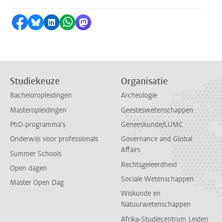
Delen op Facebook
Delen via Bluesky
Delen op LinkedIn
Delen via WhatsApp
Delen via Mastodon
Studiekeuze
Organisatie
Bacheloropleidingen
Archeologie
Masteropleidingen
Geesteswetenschappen
PhD-programma's
Geneeskunde/LUMC
Onderwijs voor professionals
Governance and Global
Affairs
Summer Schools
Rechtsgeleerdheid
Open dagen
Sociale Wetenschappen
Master Open Dag
Wiskunde en
Natuurwetenschappen
Afrika-Studiecentrum Leiden