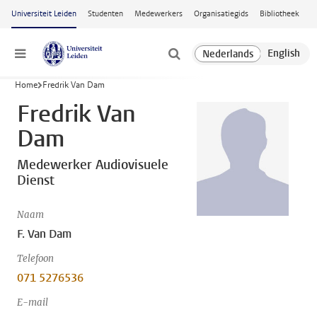
Ga naar hoofdinhoud
Universiteit Leiden
Studenten
Medewerkers
Organisatiegids
Bibliotheek
Menu
Home
Fredrik Van Dam
Fredrik Van
Dam
Medewerker Audiovisuele
Dienst
Naam
F. Van Dam
Telefoon
071 5276536
E-mail