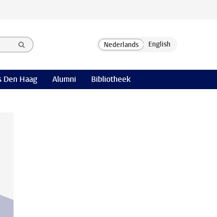
 Den Haag
Alumni
Bibliotheek