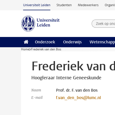
Ga naar hoofdinhoud
Universiteit Leiden
Studenten
Medewerkers
Organi
Zoek op on
Zoekterm
Onderzoek
Onderwijs
Wetenschapp
Home
Frederiek van den Bos
Frederiek van 
Hoogleraar Interne Geneeskunde
Prof. dr. F. van den Bos
Naam
f.van_den_bos@lumc.nl
E-mail