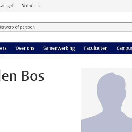
satiegids
Bibliotheek
derwerp of persoon en selecteer categorie
ers
Over ons
Samenwerking
Faculteiten
Campus
den Bos