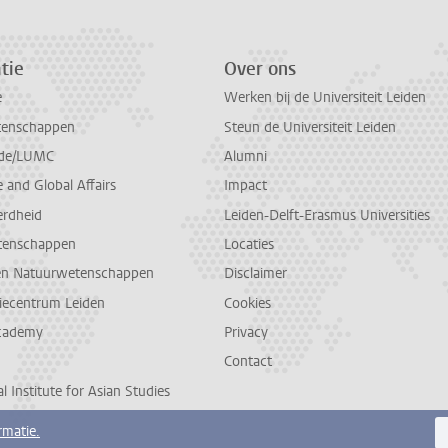
tie
Over ons
e
Werken bij de Universiteit Leiden
tenschappen
Steun de Universiteit Leiden
de/LUMC
Alumni
and Global Affairs
Impact
erdheid
Leiden-Delft-Erasmus Universities
tenschappen
Locaties
en Natuurwetenschappen
Disclaimer
diecentrum Leiden
Cookies
cademy
Privacy
Contact
l Institute for Asian Studies
rmatie.