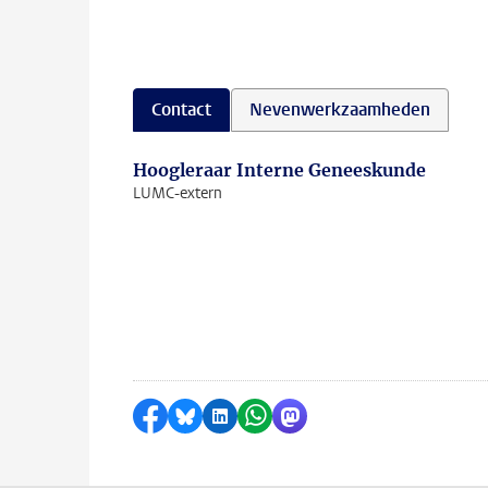
Contact
Nevenwerkzaamheden
Hoogleraar Interne Geneeskunde
LUMC-extern
Delen op Facebook
Delen via Bluesky
Delen op LinkedIn
Delen via WhatsApp
Delen via Mastodon