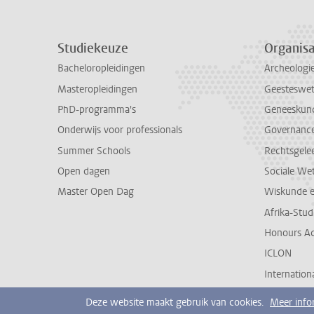
Studiekeuze
Organisa
Bacheloropleidingen
Archeologi
Masteropleidingen
Geesteswe
PhD-programma's
Geneeskun
Onderwijs voor professionals
Governance 
Summer Schools
Rechtsgele
Open dagen
Sociale We
Master Open Dag
Wiskunde 
Afrika-Stu
Honours A
ICLON
Internationa
Deze website maakt gebruik van cookies.
Meer info