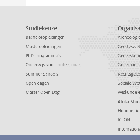
Studiekeuze
Organisa
Bacheloropleidingen
Archeologi
Masteropleidingen
Geesteswe
PhD-programma's
Geneeskun
Onderwijs voor professionals
Governance 
Summer Schools
Rechtsgele
Open dagen
Sociale We
Master Open Dag
Wiskunde 
Afrika-Stu
Honours A
ICLON
Internationa