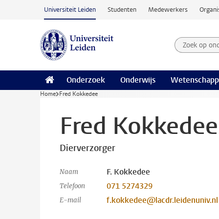
Ga naar hoofdinhoud
Universiteit Leiden
Studenten
Medewerkers
Organi
Zoek op on
Zoekterm
Onderzoek
Onderwijs
Wetenschapp
Home
Fred Kokkedee
Fred Kokkedee
Dierverzorger
F. Kokkedee
Naam
071 5274329
Telefoon
f.kokkedee@lacdr.leidenuniv.nl
E-mail