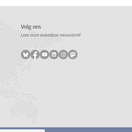
Volg ons
Lees onze wekelijkse nieuwsbrief
Volg ons op bluesky
Volg ons op facebook
Volg ons op youtube
Volg ons op linkedin
Volg ons op instagram
Volg ons op mastodon