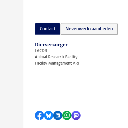
Contact
Nevenwerkzaamheden
Dierverzorger
LACDR
Animal Research Facility
Facility Management ARF
Delen op Facebook
Delen via Bluesky
Delen op LinkedIn
Delen via WhatsApp
Delen via Mastodon