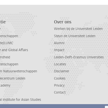
tie
Over ons
e
Werken bij de Universiteit Leiden
tenschappen
Steun de Universiteit Leiden
de/LUMC
Alumni
and Global Affairs
Impact
erdheid
Leiden-Delft-Erasmus Universities
tenschappen
Locaties
en Natuurwetenschappen
Disclaimer
diecentrum Leiden
Cookies
cademy
Privacy
Contact
l Institute for Asian Studies