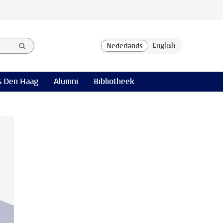
 Den Haag
Alumni
Bibliotheek