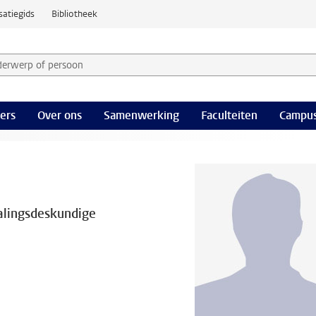
satiegids
Bibliotheek
derwerp of persoon en selecteer categorie
ers
Over ons
Samenwerking
Faculteiten
Campus
alingsdeskundige