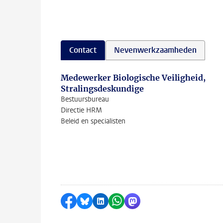
Contact
Nevenwerkzaamheden
Medewerker Biologische Veiligheid,
Stralingsdeskundige
Bestuursbureau
Directie HRM
Beleid en specialisten
Delen op Facebook
Delen via Bluesky
Delen op LinkedIn
Delen via WhatsApp
Delen via Mastodon