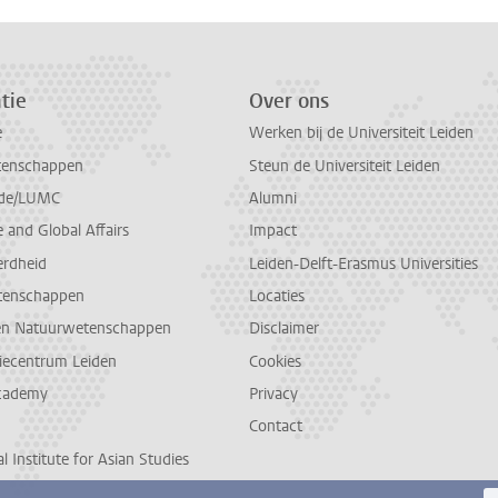
tie
Over ons
e
Werken bij de Universiteit Leiden
tenschappen
Steun de Universiteit Leiden
de/LUMC
Alumni
and Global Affairs
Impact
erdheid
Leiden-Delft-Erasmus Universities
tenschappen
Locaties
en Natuurwetenschappen
Disclaimer
diecentrum Leiden
Cookies
cademy
Privacy
Contact
l Institute for Asian Studies