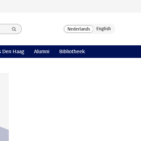
 Den Haag
Alumni
Bibliotheek