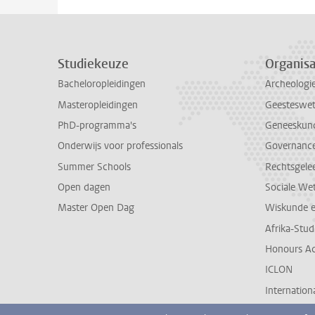
Studiekeuze
Organisa
Bacheloropleidingen
Archeologi
Masteropleidingen
Geesteswe
PhD-programma's
Geneeskun
Onderwijs voor professionals
Governance 
Summer Schools
Rechtsgele
Open dagen
Sociale We
Master Open Dag
Wiskunde 
Afrika-Stu
Honours A
ICLON
Internationa