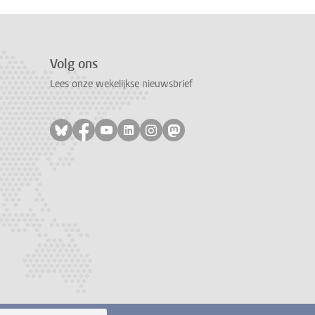
Volg ons
Lees onze wekelijkse nieuwsbrief
Volg ons op bluesky
Volg ons op facebook
Volg ons op youtube
Volg ons op linkedin
Volg ons op instagram
Volg ons op mastodon