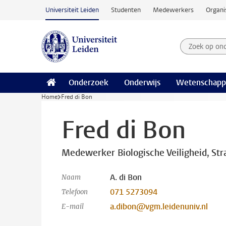
Ga naar hoofdinhoud
Universiteit Leiden
Studenten
Medewerkers
Organi
Zoek op on
Zoekterm
Onderzoek
Onderwijs
Wetenschapp
Home
Fred di Bon
Fred di Bon
Medewerker Biologische Veiligheid, Str
A. di Bon
Naam
071 5273094
Telefoon
a.dibon@vgm.leidenuniv.nl
E-mail