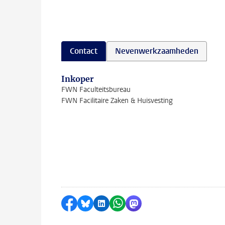
Contact
Nevenwerkzaamheden
Inkoper
FWN Faculteitsbureau
FWN Facilitaire Zaken & Huisvesting
Delen op Facebook
Delen via Bluesky
Delen op LinkedIn
Delen via WhatsApp
Delen via Mastodon