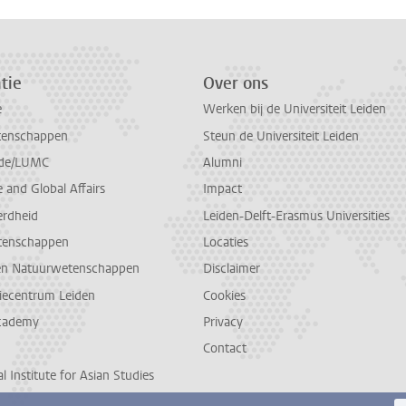
tie
Over ons
e
Werken bij de Universiteit Leiden
tenschappen
Steun de Universiteit Leiden
de/LUMC
Alumni
and Global Affairs
Impact
erdheid
Leiden-Delft-Erasmus Universities
tenschappen
Locaties
en Natuurwetenschappen
Disclaimer
diecentrum Leiden
Cookies
cademy
Privacy
Contact
l Institute for Asian Studies