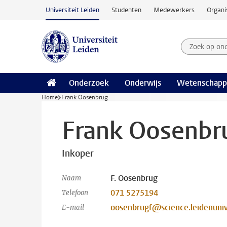
Ga naar hoofdinhoud
Universiteit Leiden
Studenten
Medewerkers
Organi
Zoek op on
Zoekterm
Onderzoek
Onderwijs
Wetenschapp
Home
Frank Oosenbrug
Frank Oosenbr
Inkoper
F. Oosenbrug
Naam
071 5275194
Telefoon
oosenbrugf@science.leidenuniv
E-mail