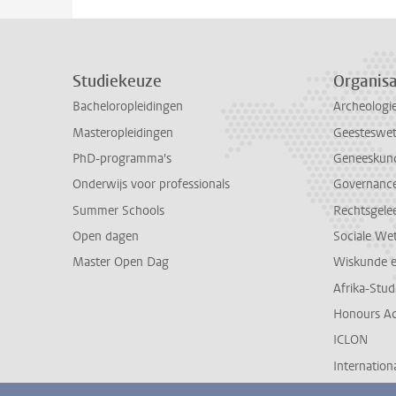
Studiekeuze
Organisa
Bacheloropleidingen
Archeologi
Masteropleidingen
Geesteswe
PhD-programma's
Geneeskun
Onderwijs voor professionals
Governance 
Summer Schools
Rechtsgele
Open dagen
Sociale We
Master Open Dag
Wiskunde 
Afrika-Stu
Honours A
ICLON
Internationa