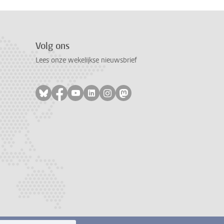
Volg ons
Lees onze wekelijkse nieuwsbrief
Volg ons op bluesky
Volg ons op facebook
Volg ons op youtube
Volg ons op linkedin
Volg ons op instagram
Volg ons op mastodon