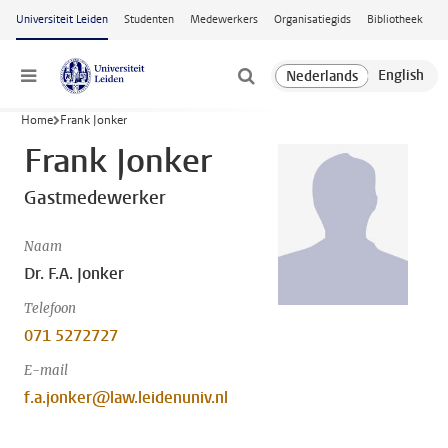
Ga naar hoofdinhoud
Universiteit Leiden
Studenten
Medewerkers
Organisatiegids
Bibliotheek
Menu
Home
Frank Jonker
Frank Jonker
Gastmedewerker
Naam
Dr. F.A. Jonker
Telefoon
071 5272727
E-mail
f.a.jonker@law.leidenuniv.nl