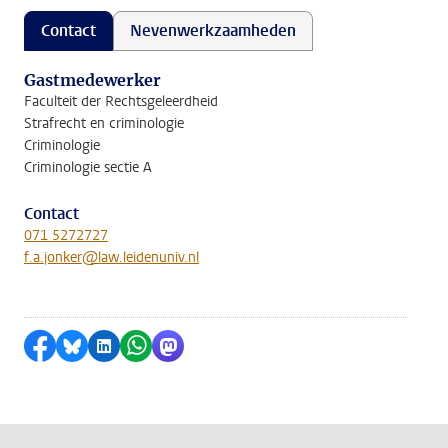
Contact
Nevenwerkzaamheden
Gastmedewerker
Faculteit der Rechtsgeleerdheid
Strafrecht en criminologie
Criminologie
Criminologie sectie A
Contact
071 5272727
f.a.jonker@law.leidenuniv.nl
Delen op Facebook
Delen via Bluesky
Delen op LinkedIn
Delen via WhatsApp
Delen via Mastodon