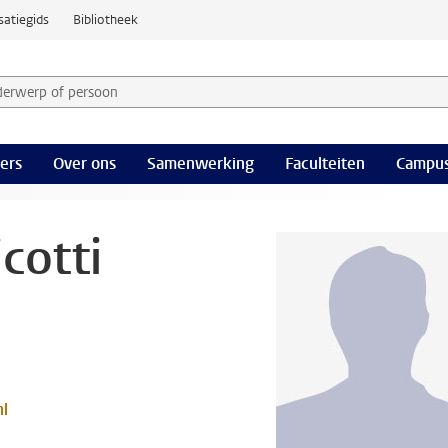
satiegids
Bibliotheek
derwerp of persoon en selecteer categorie
ers
Over ons
Samenwerking
Faculteiten
Campus
cotti
nl