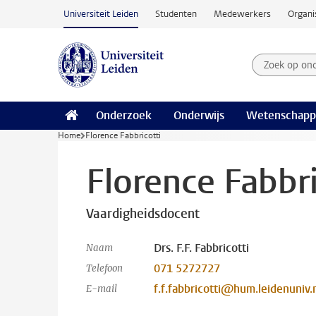
Ga naar hoofdinhoud
Universiteit Leiden
Studenten
Medewerkers
Organi
Zoek op on
Zoekterm
Onderzoek
Onderwijs
Wetenschapp
Home
Florence Fabbricotti
Florence Fabbri
Vaardigheidsdocent
Drs. F.F. Fabbricotti
Naam
071 5272727
Telefoon
f.f.fabbricotti@hum.leidenuniv.
E-mail