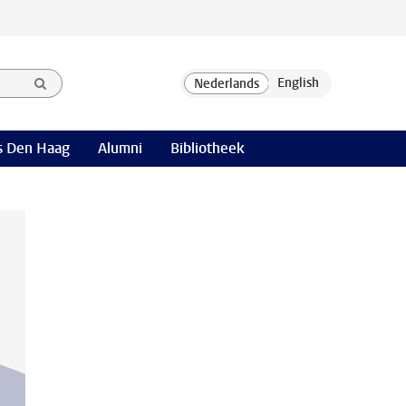
 Den Haag
Alumni
Bibliotheek