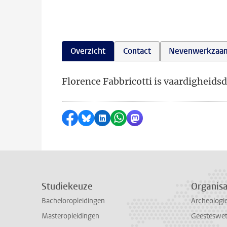
Overzicht
Contact
Nevenwerkzaa
Florence Fabbricotti is vaardigheids
Delen op Facebook
Delen via Bluesky
Delen op LinkedIn
Delen via WhatsApp
Delen via Mastodon
Studiekeuze
Organisa
Bacheloropleidingen
Archeologi
Masteropleidingen
Geesteswe