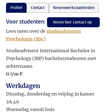
Profiel
Contact
Nevenwerkzaamheden
Voor studenten:
Neem hier contact op
Lees meer over de
studieadviseurs
Psychologie (BSc)
Studieadviseur International Bachelor in
Psychology (IBP) bachelorstudenten met
achternaam
G t/m P
.
Werkdagen
Dinsdag, donderdag en vrijdag in kamer
2A.49
Woensdag vanuit huis