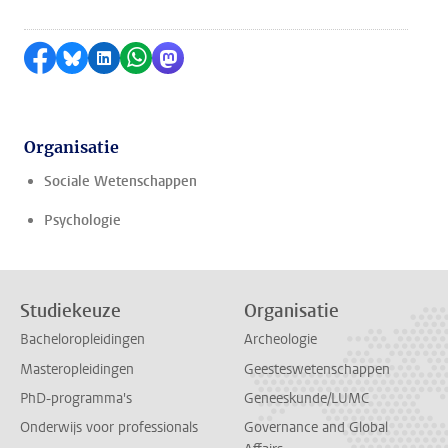
Delen op Facebook
Delen via Bluesky
Delen op LinkedIn
Delen via WhatsApp
Delen via Mastodon
Organisatie
Sociale Wetenschappen
Psychologie
Studiekeuze
Organisatie
Bacheloropleidingen
Archeologie
Masteropleidingen
Geesteswetenschappen
PhD-programma's
Geneeskunde/LUMC
Onderwijs voor professionals
Governance and Global