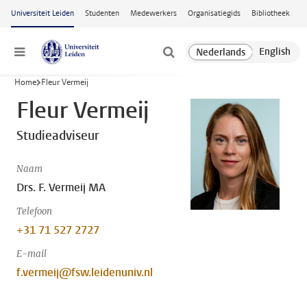
Ga naar hoofdinhoud
Universiteit Leiden
Studenten
Medewerkers
Organisatiegids
Bibliotheek
Menu
Home
Fleur Vermeij
Fleur Vermeij
Studieadviseur
Naam
Drs. F. Vermeij MA
Telefoon
+31 71 527 2727
E-mail
f.vermeij@fsw.leidenuniv.nl