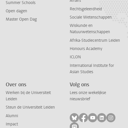
Affairs
Summer Schools
Rechtsgeleerdheid
Open dagen
Sociale Wetenschappen
Master Open Dag
Wiskunde en
Natuurwetenschappen
Afrika-Studiecentrum Leiden
Honours Academy
ICLON
International Institute for
Asian Studies
Over ons
Volg ons
Werken bij de Universiteit
Lees onze wekelijkse
Leiden
nieuwsbrief
Steun de Universiteit Leiden
Alumni
Volg ons op bluesky
Volg ons op facebo
Volg ons op yo
Volg ons op
Volg on
Impact
Volg ons op mastodon