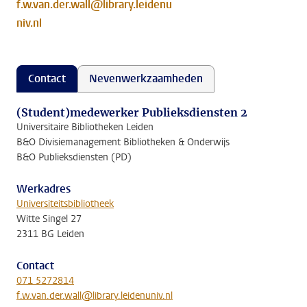
f.w.van.der.wall@library.leidenu
niv.nl
Contact
Nevenwerkzaamheden
(Student)medewerker Publieksdiensten 2
Universitaire Bibliotheken Leiden
B&O Divisiemanagement Bibliotheken & Onderwijs
B&O Publieksdiensten (PD)
Werkadres
Universiteitsbibliotheek
Witte Singel 27
2311 BG Leiden
Contact
071 5272814
f.w.van.der.wall@library.leidenuniv.nl