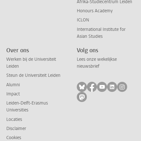
Afrika-Studiecentrum Leiden
Honours Academy
ICLON
International Institute for
Asian Studies
Over ons
Volg ons
Werken bij de Universiteit
Lees onze wekelijkse
Leiden
nieuwsbrief
Steun de Universiteit Leiden
Alumni
Volg ons op bluesky
Volg ons op facebo
Volg ons op yo
Volg ons op
Volg on
Impact
Volg ons op mastodon
Leiden-Delft-Erasmus
Universities
Locaties
Disclaimer
Cookies