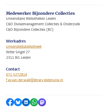
Medewerker Bijzondere Collecties
Universitaire Bibliotheken Leiden
C&O Divisiemanagement Collecties & Onderzoek
C&O Bijzondere Collecties (BC)
Werkadres
Universiteitsbibliotheek
Witte Singel 27
2311 BG Leiden
Contact
071 5272814
f.w.van.der.wall@library.leidenuniv.nl
Delen op Facebook
Delen via Bluesky
Delen op LinkedIn
Delen via WhatsApp
Delen via Mastodon