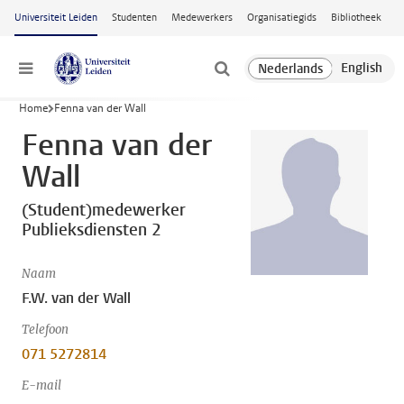
Ga naar hoofdinhoud
Universiteit Leiden
Studenten
Medewerkers
Organisatiegids
Bibliotheek
Menu
Home
Fenna van der Wall
Fenna van der
Wall
(Student)medewerker
Publieksdiensten 2
Naam
F.W. van der Wall
Telefoon
071 5272814
E-mail