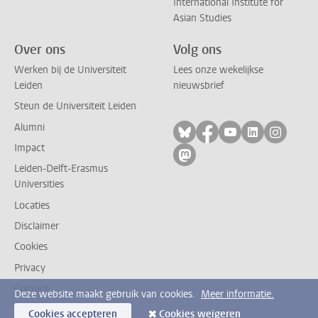
International Institute for
Asian Studies
Over ons
Volg ons
Werken bij de Universiteit
Lees onze wekelijkse
Leiden
nieuwsbrief
Steun de Universiteit Leiden
Alumni
Volg ons op bluesky
Volg ons op facebo
Volg ons op yo
Volg ons op
Volg on
Impact
Volg ons op mastodon
Leiden-Delft-Erasmus
Universities
Locaties
Disclaimer
Cookies
Privacy
Contact
Deze website maakt gebruik van cookies.
Meer informatie.
Cookies accepteren
Cookies weigeren