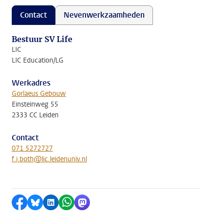
Contact
Nevenwerkzaamheden
Bestuur SV Life
LIC
LIC Education/LG
Werkadres
Gorlaeus Gebouw
Einsteinweg 55
2333 CC Leiden
Contact
071 5272727
f.j.both@lic.leidenuniv.nl
Delen op Facebook
Delen via Bluesky
Delen op LinkedIn
Delen via WhatsApp
Delen via Mastodon