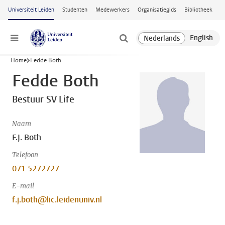
Ga naar hoofdinhoud
Universiteit Leiden
Studenten
Medewerkers
Organisatiegids
Bibliotheek
Menu
Home
Fedde Both
Fedde Both
Bestuur SV Life
Naam
F.J. Both
Telefoon
071 5272727
E-mail
f.j.both@lic.leidenuniv.nl