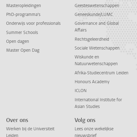
Masteropleidingen
Geesteswetenschappen
PhD-programma's
Geneeskunde/LUMC
Onderwijs voor professionals
Governance and Global
Affairs
Summer Schools
Rechtsgeleerdheid
Open dagen
Sociale Wetenschappen
Master Open Dag
Wiskunde en
Natuurwetenschappen
Afrika-Studiecentrum Leiden
Honours Academy
ICLON
International Institute for
Asian Studies
Over ons
Volg ons
Werken bij de Universiteit
Lees onze wekelijkse
Leiden
nieuwsbrief