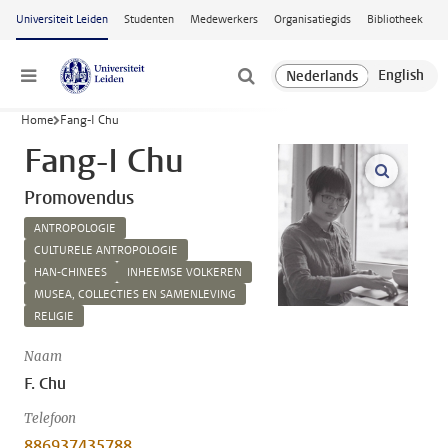
Ga naar hoofdinhoud
Universiteit Leiden
Studenten
Medewerkers
Organisatiegids
Bibliotheek
Menu
Home
Fang-I Chu
Fang-I Chu
open m
Promovendus
ANTROPOLOGIE
CULTURELE ANTROPOLOGIE
HAN-CHINEES
INHEEMSE VOLKEREN
MUSEA, COLLECTIES EN SAMENLEVING
RELIGIE
Naam
F. Chu
Telefoon
886937435788