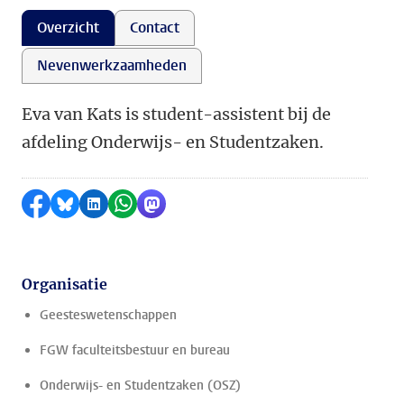
Overzicht
Contact
Nevenwerkzaamheden
Eva van Kats is student-assistent bij de
afdeling Onderwijs- en Studentzaken.
Delen op Facebook
Delen via Bluesky
Delen op LinkedIn
Delen via WhatsApp
Delen via Mastodon
Organisatie
Geesteswetenschappen
FGW faculteitsbestuur en bureau
Onderwijs- en Studentzaken (OSZ)