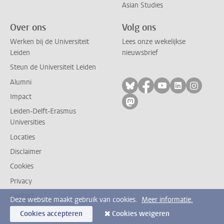
Asian Studies
Over ons
Volg ons
Werken bij de Universiteit
Lees onze wekelijkse
Leiden
nieuwsbrief
Steun de Universiteit Leiden
Alumni
Volg ons op bluesky
Volg ons op facebo
Volg ons op yo
Volg ons op
Volg on
Impact
Volg ons op mastodon
Leiden-Delft-Erasmus
Universities
Locaties
Disclaimer
Cookies
Privacy
Contact
Deze website maakt gebruik van cookies.
Meer informatie.
Cookies accepteren
Cookies weigeren