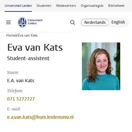
Ga naar hoofdinhoud
Universiteit Leiden
Studenten
Medewerkers
Organisatiegids
Bibliotheek
Menu
Home
Eva van Kats
Eva van Kats
Student-assistent
Naam
E.A. van Kats
Telefoon
071 5272727
E-mail
e.a.van.kats@hum.leidenuniv.nl