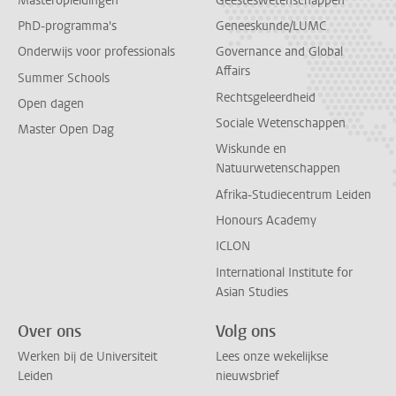
Masteropleidingen
Geesteswetenschappen
PhD-programma's
Geneeskunde/LUMC
Onderwijs voor professionals
Governance and Global
Affairs
Summer Schools
Rechtsgeleerdheid
Open dagen
Sociale Wetenschappen
Master Open Dag
Wiskunde en
Natuurwetenschappen
Afrika-Studiecentrum Leiden
Honours Academy
ICLON
International Institute for
Asian Studies
Over ons
Volg ons
Werken bij de Universiteit
Lees onze wekelijkse
Leiden
nieuwsbrief