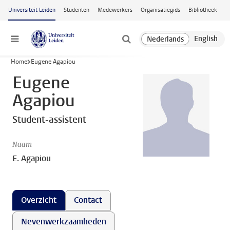
Ga naar hoofdinhoud
Universiteit Leiden
Studenten
Medewerkers
Organisatiegids
Bibliotheek
Menu
Home
Eugene Agapiou
Eugene
Agapiou
Student-assistent
Naam
E. Agapiou
Overzicht
Contact
Nevenwerkzaamheden