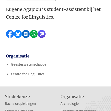
Eugene Agapiou is student-assistent bij het
Centre for Linguistics.
Delen op Facebook
Delen via Bluesky
Delen op LinkedIn
Delen via WhatsApp
Delen via Mastodon
Organisatie
Geesteswetenschappen
Centre for Linguistics
Studiekeuze
Organisatie
Bacheloropleidingen
Archeologie