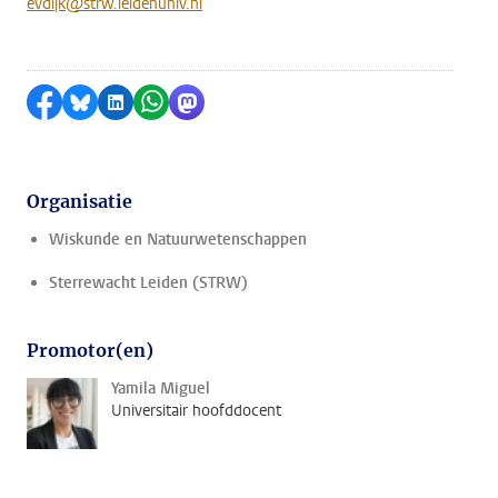
evdijk@strw.leidenuniv.nl
Delen op Facebook
Delen via Bluesky
Delen op LinkedIn
Delen via WhatsApp
Delen via Mastodon
Organisatie
Wiskunde en Natuurwetenschappen
Sterrewacht Leiden (STRW)
Promotor(en)
Yamila Miguel
Universitair hoofddocent