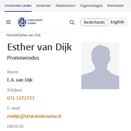
Ga naar hoofdinhoud
Universiteit Leiden
Studenten
Medewerkers
Organisatiegids
Bibliotheek
Menu
Home
Esther van Dijk
Esther van Dijk
Promovendus
Naam
E.A. van Dijk
Telefoon
071 5272727
E-mail
evdijk@strw.leidenuniv.nl
ORCID iD