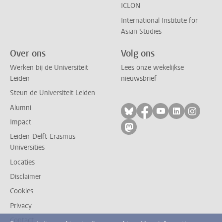
ICLON
International Institute for
Asian Studies
Over ons
Volg ons
Werken bij de Universiteit
Lees onze wekelijkse
Leiden
nieuwsbrief
Steun de Universiteit Leiden
Alumni
Volg ons op bluesky
Volg ons op facebo
Volg ons op yo
Volg ons op
Volg on
Impact
Volg ons op mastodon
Leiden-Delft-Erasmus
Universities
Locaties
Disclaimer
Cookies
Privacy
Contact