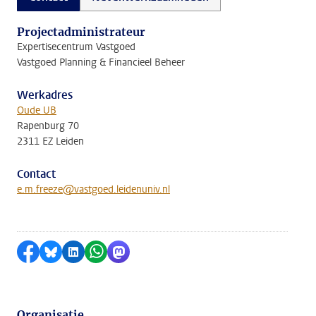
Projectadministrateur
Expertisecentrum Vastgoed
Vastgoed Planning & Financieel Beheer
Werkadres
Oude UB
Rapenburg 70
2311 EZ Leiden
Contact
e.m.freeze@vastgoed.leidenuniv.nl
Delen op Facebook
Delen via Bluesky
Delen op LinkedIn
Delen via WhatsApp
Delen via Mastodon
Organisatie