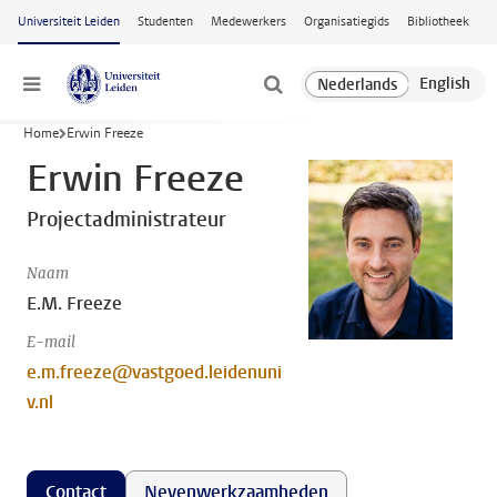
Ga naar hoofdinhoud
Universiteit Leiden
Studenten
Medewerkers
Organisatiegids
Bibliotheek
Menu
Home
Erwin Freeze
Erwin Freeze
Projectadministrateur
Naam
E.M. Freeze
E-mail
e.m.freeze@vastgoed.leidenuni
v.nl
Contact
Nevenwerkzaamheden