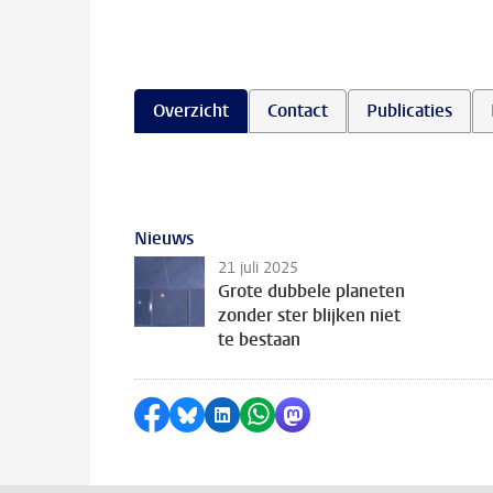
Overzicht
Contact
Publicaties
Nieuws
21 juli 2025
Grote dubbele planeten
zonder ster blijken niet
te bestaan
Delen op Facebook
Delen via Bluesky
Delen op LinkedIn
Delen via WhatsApp
Delen via Mastodon