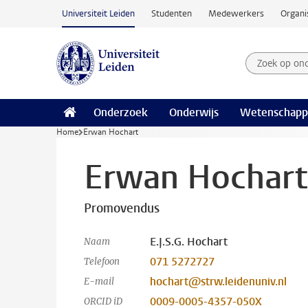
Ga naar hoofdinhoud
Universiteit Leiden
Studenten
Medewerkers
Organi
Zoek op on
Zoekterm
Onderzoek
Onderwijs
Wetenschapp
Home
Erwan Hochart
Erwan Hochart
Promovendus
E.J.S.G. Hochart
Naam
071 5272727
Telefoon
hochart@strw.leidenuniv.nl
E-mail
0009-0005-4357-050X
ORCID iD