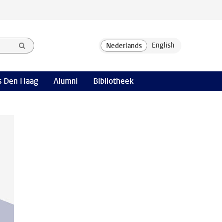
 Den Haag
Alumni
Bibliotheek