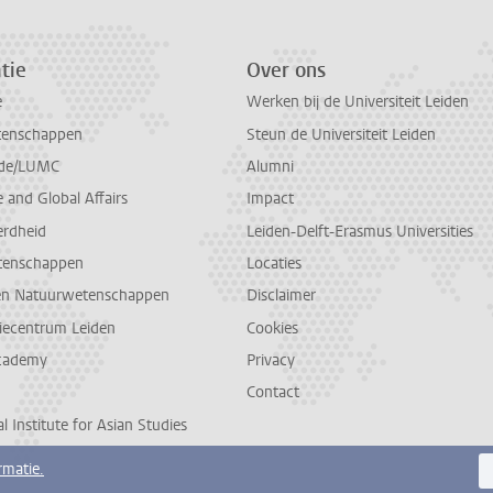
tie
Over ons
e
Werken bij de Universiteit Leiden
tenschappen
Steun de Universiteit Leiden
de/LUMC
Alumni
and Global Affairs
Impact
erdheid
Leiden-Delft-Erasmus Universities
tenschappen
Locaties
en Natuurwetenschappen
Disclaimer
diecentrum Leiden
Cookies
cademy
Privacy
Contact
l Institute for Asian Studies
rmatie.