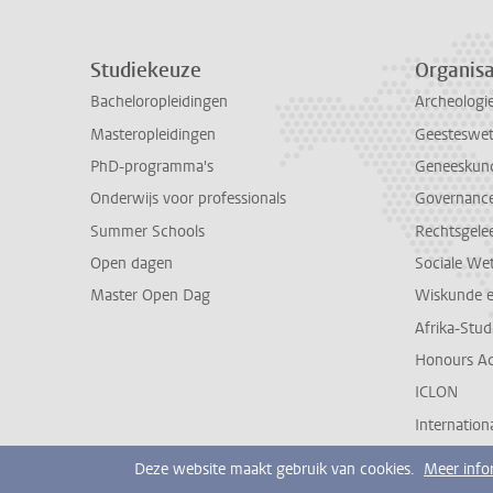
Studiekeuze
Organisa
Bacheloropleidingen
Archeologi
Masteropleidingen
Geesteswe
PhD-programma's
Geneeskun
Onderwijs voor professionals
Governance 
Summer Schools
Rechtsgele
Open dagen
Sociale We
Master Open Dag
Wiskunde 
Afrika-Stu
Honours A
ICLON
Internationa
Deze website maakt gebruik van cookies.
Meer info