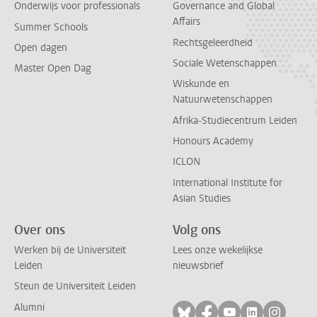
Onderwijs voor professionals
Governance and Global
Affairs
Summer Schools
Rechtsgeleerdheid
Open dagen
Sociale Wetenschappen
Master Open Dag
Wiskunde en
Natuurwetenschappen
Afrika-Studiecentrum Leiden
Honours Academy
ICLON
International Institute for
Asian Studies
Over ons
Volg ons
Werken bij de Universiteit
Lees onze wekelijkse
Leiden
nieuwsbrief
Steun de Universiteit Leiden
Alumni
Volg ons op bluesky
Volg ons op facebo
Volg ons op yo
Volg ons op
Volg on