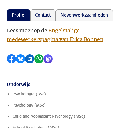
Profiel
Contact
Nevenwerkzaamheden
Lees meer op de
Engelstalige
medewerkerspagina van Erica Bohnen
.
Delen op Facebook
Delen via Bluesky
Delen op LinkedIn
Delen via WhatsApp
Delen via Mastodon
Onderwijs
Psychologie (BSc)
Psychology (MSc)
Child and Adolescent Psychology (MSc)
School Psychology (MSc)