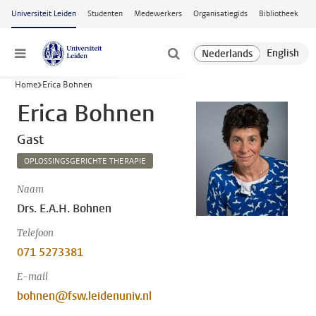
Ga naar hoofdinhoud
Universiteit Leiden
Studenten
Medewerkers
Organisatiegids
Bibliotheek
Menu
Home
Erica Bohnen
Erica Bohnen
Gast
OPLOSSINGSGERICHTE THERAPIE
Naam
Drs. E.A.H. Bohnen
Telefoon
071 5273381
E-mail
bohnen@fsw.leidenuniv.nl