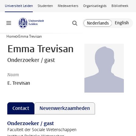
Ga naar hoofdinhoud
Universiteit Leiden
Studenten
Medewerkers
Organisatiegids
Bibliotheek
Menu
Home
Emma Trevisan
Emma Trevisan
Onderzoeker / gast
Naam
E. Trevisan
Contact
Nevenwerkzaamheden
Onderzoeker / gast
Faculteit der Sociale Wetenschappen