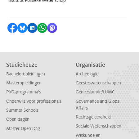
Instituut Politieke Wetenschap
Delen op Facebook
Delen via Bluesky
Delen op LinkedIn
Delen via WhatsApp
Delen via Mastodon
Studiekeuze
Organisatie
Bacheloropleidingen
Archeologie
Masteropleidingen
Geesteswetenschappen
PhD-programma's
Geneeskunde/LUMC
Onderwijs voor professionals
Governance and Global
Affairs
Summer Schools
Rechtsgeleerdheid
Open dagen
Sociale Wetenschappen
Master Open Dag
Wiskunde en