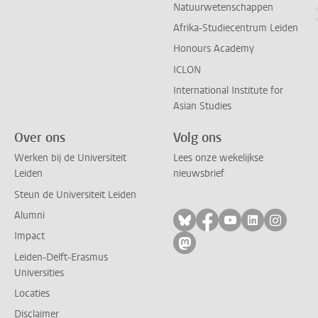
Natuurwetenschappen
Afrika-Studiecentrum Leiden
Honours Academy
ICLON
International Institute for
Asian Studies
Over ons
Volg ons
Werken bij de Universiteit
Lees onze wekelijkse
Leiden
nieuwsbrief
Steun de Universiteit Leiden
Alumni
Volg ons op bluesky
Volg ons op facebo
Volg ons op yo
Volg ons op
Volg on
Impact
Volg ons op mastodon
Leiden-Delft-Erasmus
Universities
Locaties
Disclaimer