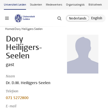
Ga naar hoofdinhoud
Universiteit Leiden
Studenten
Medewerkers
Organisatiegids
Bibliotheek
Menu
Home
Dory Heilijgers-Seelen
Dory
Heilijgers-
Seelen
gast
Naam
Dr. D.M. Heilijgers-Seelen
Telefoon
071 5272800
E-mail