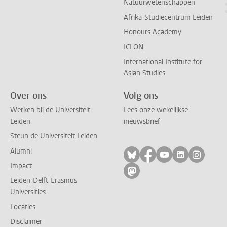
Natuurwetenschappen
Afrika-Studiecentrum Leiden
Honours Academy
ICLON
International Institute for
Asian Studies
Over ons
Volg ons
Werken bij de Universiteit
Lees onze wekelijkse
Leiden
nieuwsbrief
Steun de Universiteit Leiden
Alumni
Volg ons op bluesky
Volg ons op facebo
Volg ons op yo
Volg ons op
Volg on
Impact
Volg ons op mastodon
Leiden-Delft-Erasmus
Universities
Locaties
Disclaimer