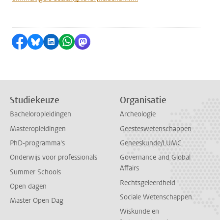
Delen op Facebook
Delen via Bluesky
Delen op LinkedIn
Delen via WhatsApp
Delen via Mastodon
Studiekeuze
Organisatie
Bacheloropleidingen
Archeologie
Masteropleidingen
Geesteswetenschappen
PhD-programma's
Geneeskunde/LUMC
Onderwijs voor professionals
Governance and Global
Affairs
Summer Schools
Rechtsgeleerdheid
Open dagen
Sociale Wetenschappen
Master Open Dag
Wiskunde en