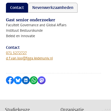
Contact
Nevenwerkzaamheden
Gast senior onderzoeker
Faculteit Governance and Global Affairs
Instituut Bestuurskunde
Beleid en Innovatie
Contact
071 5272727
d.f.van.loo@fgga.leidenuniv.nl
Delen op Facebook
Delen via Bluesky
Delen op LinkedIn
Delen via WhatsApp
Delen via Mastodon
Studiekeuze
Organisatie