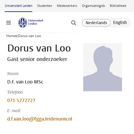
Ga naar hoofdinhoud
Universiteit Leiden
Studenten
Medewerkers
Organisatiegids
Bibliotheek
Menu
Home
Dorus van Loo
Dorus van Loo
Gast senior onderzoeker
Naam
D.F. van Loo MSc
Telefoon
071 5272727
E-mail
d.f.van.loo@fgga.leidenuniv.nl