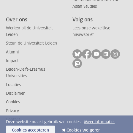
Asian Studies
Over ons
Volg ons
Werken bij de Universiteit
Lees onze wekelijkse
Leiden
nieuwsbrief
Steun de Universiteit Leiden
Alumni
Volg ons op bluesky
Volg ons op facebo
Volg ons op yo
Volg ons op
Volg on
Impact
Volg ons op mastodon
Leiden-Delft-Erasmus
Universities
Locaties
Disclaimer
Cookies
Privacy
Contact
Deze website maakt gebruik van cookies.
Meer informatie.
Cookies accepteren
Cookies weigeren