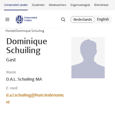
Ga naar hoofdinhoud
Universiteit Leiden
Studenten
Medewerkers
Organisatiegids
Bibliotheek
Menu
Home
Dominique Schuiling
Dominique
Schuiling
Gast
Naam
D.A.L. Schuiling MA
E-mail
d.a.l.schuiling@hum.leidenuniv.
nl