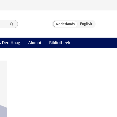
 Den Haag
Alumni
Bibliotheek