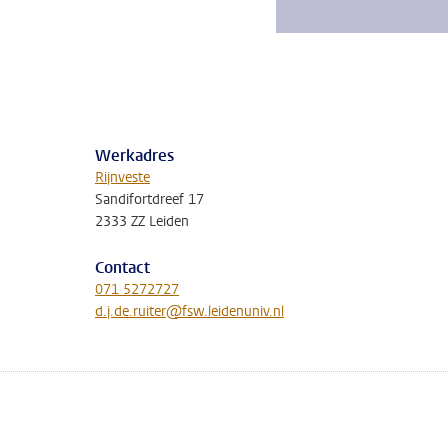
Werkadres
Rijnveste
Sandifortdreef 17
2333 ZZ Leiden
Contact
071 5272727
d.j.de.ruiter@fsw.leidenuniv.nl