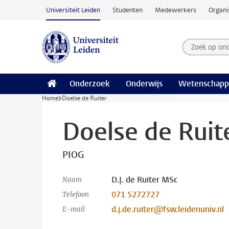
Ga naar hoofdinhoud
Universiteit Leiden
Studenten
Medewerkers
Organi
Zoek op on
Zoekterm
Onderzoek
Onderwijs
Wetenschapp
Home
Doelse de Ruiter
Doelse de Ruit
PIOG
D.J. de Ruiter MSc
Naam
071 5272727
Telefoon
d.j.de.ruiter@fsw.leidenuniv.nl
E-mail