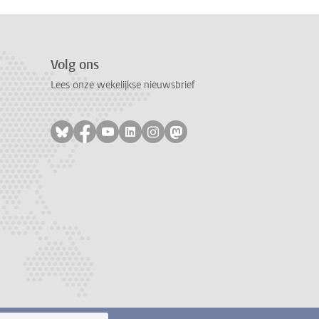
Volg ons
Lees onze wekelijkse nieuwsbrief
Volg ons op bluesky
Volg ons op facebook
Volg ons op youtube
Volg ons op linkedin
Volg ons op instagram
Volg ons op mastodon