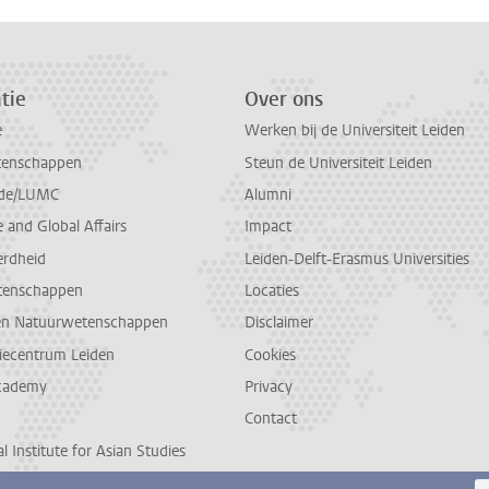
tie
Over ons
e
Werken bij de Universiteit Leiden
tenschappen
Steun de Universiteit Leiden
de/LUMC
Alumni
and Global Affairs
Impact
erdheid
Leiden-Delft-Erasmus Universities
tenschappen
Locaties
en Natuurwetenschappen
Disclaimer
diecentrum Leiden
Cookies
cademy
Privacy
Contact
l Institute for Asian Studies