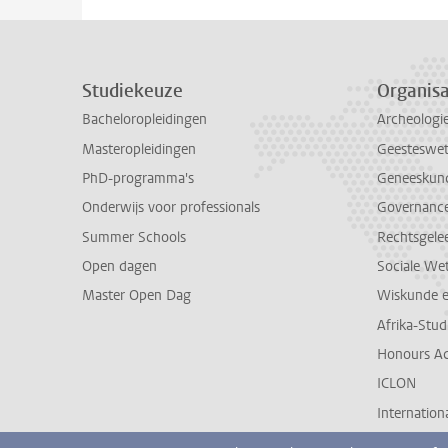
Studiekeuze
Organisa
Bacheloropleidingen
Archeologi
Masteropleidingen
Geesteswe
PhD-programma's
Geneeskun
Onderwijs voor professionals
Governance 
Summer Schools
Rechtsgele
Open dagen
Sociale We
Master Open Dag
Wiskunde 
Afrika-Stu
Honours A
ICLON
Internationa