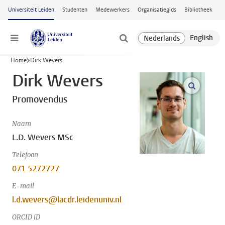
Ga naar hoofdinhoud
Universiteit Leiden
Studenten
Medewerkers
Organisatiegids
Bibliotheek
Menu
Home
Dirk Wevers
Dirk Wevers
open m
Promovendus
Naam
L.D. Wevers MSc
Telefoon
071 5272727
E-mail
l.d.wevers@lacdr.leidenuniv.nl
ORCID iD