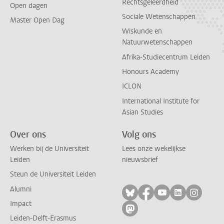
Rechtsgeleerdheid
Open dagen
Sociale Wetenschappen
Master Open Dag
Wiskunde en
Natuurwetenschappen
Afrika-Studiecentrum Leiden
Honours Academy
ICLON
International Institute for
Asian Studies
Over ons
Volg ons
Werken bij de Universiteit
Lees onze wekelijkse
Leiden
nieuwsbrief
Steun de Universiteit Leiden
Alumni
Volg ons op bluesky
Volg ons op facebo
Volg ons op yo
Volg ons op
Volg on
Impact
Volg ons op mastodon
Leiden-Delft-Erasmus