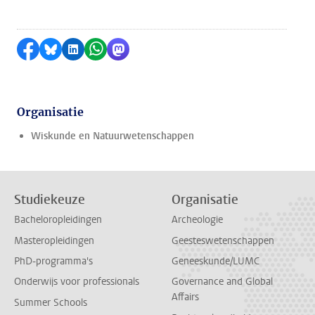
Delen op Facebook
Delen via Bluesky
Delen op LinkedIn
Delen via WhatsApp
Delen via Mastodon
Organisatie
Wiskunde en Natuurwetenschappen
Studiekeuze
Organisatie
Bacheloropleidingen
Archeologie
Masteropleidingen
Geesteswetenschappen
PhD-programma's
Geneeskunde/LUMC
Onderwijs voor professionals
Governance and Global
Affairs
Summer Schools