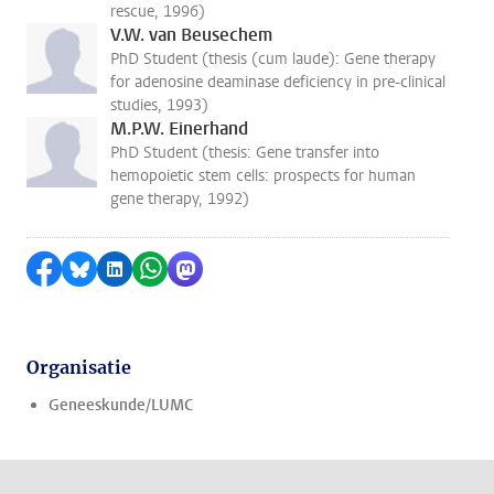
rescue, 1996)
V.W. van Beusechem
PhD Student (thesis (cum laude): Gene therapy
for adenosine deaminase deficiency in pre-clinical
studies, 1993)
M.P.W. Einerhand
PhD Student (thesis: Gene transfer into
hemopoietic stem cells: prospects for human
gene therapy, 1992)
Delen op Facebook
Delen via Bluesky
Delen op LinkedIn
Delen via WhatsApp
Delen via Mastodon
Organisatie
Geneeskunde/LUMC