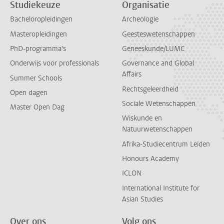
Studiekeuze
Organisatie
Bacheloropleidingen
Archeologie
Masteropleidingen
Geesteswetenschappen
PhD-programma's
Geneeskunde/LUMC
Onderwijs voor professionals
Governance and Global
Affairs
Summer Schools
Rechtsgeleerdheid
Open dagen
Sociale Wetenschappen
Master Open Dag
Wiskunde en
Natuurwetenschappen
Afrika-Studiecentrum Leiden
Honours Academy
ICLON
International Institute for
Asian Studies
Over ons
Volg ons