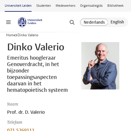
Ga naar hoofdinhoud
Universiteit Leiden
Studenten
Medewerkers
Organisatiegids
Bibliotheek
Menu
Home
Dinko Valerio
Dinko Valerio
Emeritus hoogleraar
Genoverdracht, in het
bijzonder
toepassingsaspecten
daarvan in het
hematopoietisch systeem
Naam
Prof. dr. D. Valerio
Telefoon
071 5269111