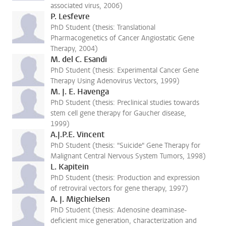
associated virus, 2006)
P. Lesfevre
PhD Student (thesis: Translational
Pharmacogenetics of Cancer Angiostatic Gene
Therapy, 2004)
M. del C. Esandi
PhD Student (thesis: Experimental Cancer Gene
Therapy Using Adenovirus Vectors, 1999)
M. J. E. Havenga
PhD Student (thesis: Preclinical studies towards
stem cell gene therapy for Gaucher disease,
1999)
A.J.P.E. Vincent
PhD Student (thesis: "Suicide" Gene Therapy for
Malignant Central Nervous System Tumors, 1998)
L. Kapitein
PhD Student (thesis: Production and expression
of retroviral vectors for gene therapy, 1997)
A. J. Migchielsen
PhD Student (thesis: Adenosine deaminase-
deficient mice generation, characterization and