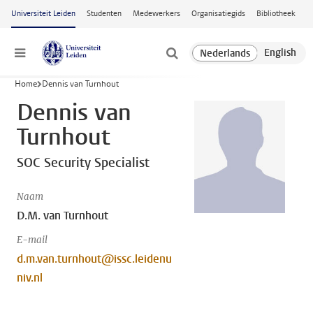
Ga naar hoofdinhoud
Universiteit Leiden
Studenten
Medewerkers
Organisatiegids
Bibliotheek
Menu
Home
Dennis van Turnhout
Dennis van
Turnhout
SOC Security Specialist
Naam
D.M. van Turnhout
E-mail
d.m.van.turnhout@issc.leidenu
niv.nl