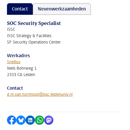
Contact
Nevenwerkzaamheden
SOC Security Specialist
ISSC
ISSC Strategy & Facilities
SF Security Operations Center
Werkadres
Snellius
Niels Bohrweg 1
2333 CA Leiden
Contact
d.m.van.turnhout@issc.leidenuniv.nl
Delen op Facebook
Delen via Bluesky
Delen op LinkedIn
Delen via WhatsApp
Delen via Mastodon