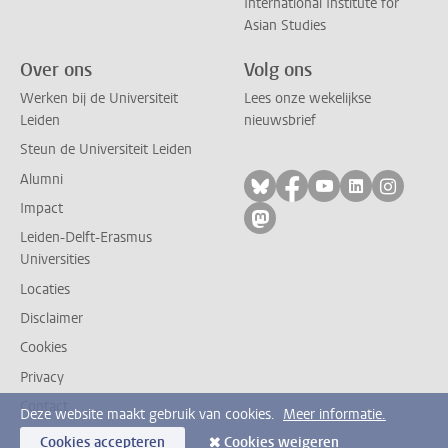
International Institute for
Asian Studies
Over ons
Volg ons
Werken bij de Universiteit
Lees onze wekelijkse
Leiden
nieuwsbrief
Steun de Universiteit Leiden
Alumni
Volg ons op bluesky
Volg ons op facebo
Volg ons op yo
Volg ons op
Volg on
Impact
Volg ons op mastodon
Leiden-Delft-Erasmus
Universities
Locaties
Disclaimer
Cookies
Privacy
Contact
Deze website maakt gebruik van cookies.
Meer informatie.
Cookies accepteren
Cookies weigeren