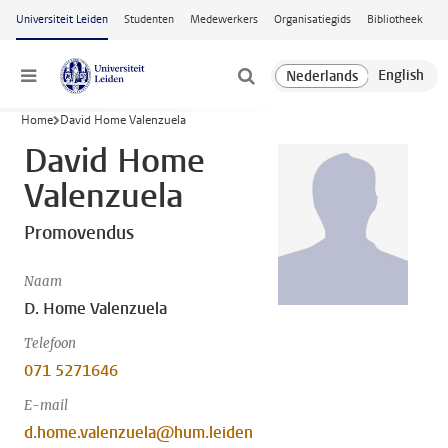
Ga naar hoofdinhoud
Universiteit Leiden
Studenten
Medewerkers
Organisatiegids
Bibliotheek
Menu
Home
David Home Valenzuela
David Home
Valenzuela
Promovendus
Naam
D. Home Valenzuela
Telefoon
071 5271646
E-mail
d.home.valenzuela@hum.leiden