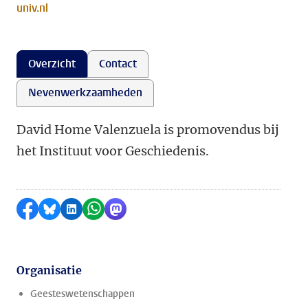
univ.nl
Overzicht
Contact
Nevenwerkzaamheden
David Home Valenzuela is promovendus bij
het Instituut voor Geschiedenis.
Delen op Facebook
Delen via Bluesky
Delen op LinkedIn
Delen via WhatsApp
Delen via Mastodon
Organisatie
Geesteswetenschappen