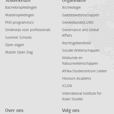
Studiekeuze
Organisatie
Bacheloropleidingen
Archeologie
Masteropleidingen
Geesteswetenschappen
PhD-programma's
Geneeskunde/LUMC
Onderwijs voor professionals
Governance and Global
Affairs
Summer Schools
Rechtsgeleerdheid
Open dagen
Sociale Wetenschappen
Master Open Dag
Wiskunde en
Natuurwetenschappen
Afrika-Studiecentrum Leiden
Honours Academy
ICLON
International Institute for
Asian Studies
Over ons
Volg ons