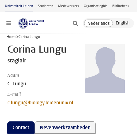
Ga naar hoofdinhoud
Universiteit Leiden
Studenten
Medewerkers
Organisatiegids
Bibliotheek
Menu
Home
Corina Lungu
Corina Lungu
stagiair
Naam
C. Lungu
E-mail
c.lungu@biology.leidenuniv.nl
Contact
Nevenwerkzaamheden