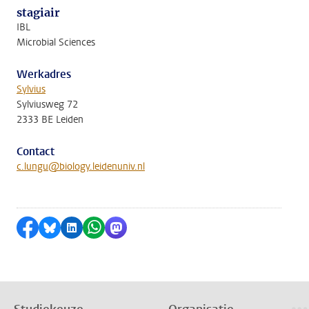
stagiair
IBL
Microbial Sciences
Werkadres
Sylvius
Sylviusweg 72
2333 BE Leiden
Contact
c.lungu@biology.leidenuniv.nl
Delen op Facebook
Delen via Bluesky
Delen op LinkedIn
Delen via WhatsApp
Delen via Mastodon