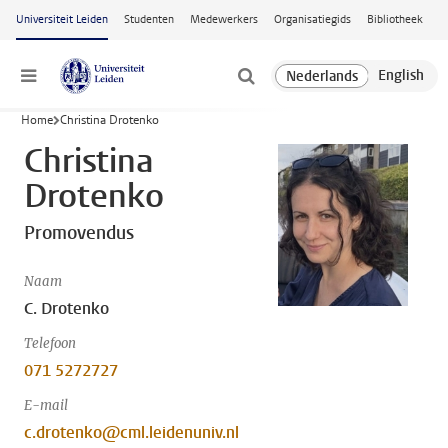
Ga naar hoofdinhoud
Universiteit Leiden
Studenten
Medewerkers
Organisatiegids
Bibliotheek
Menu
Home
Christina Drotenko
Christina
Drotenko
Promovendus
Naam
C. Drotenko
Telefoon
071 5272727
E-mail
c.drotenko@cml.leidenuniv.nl