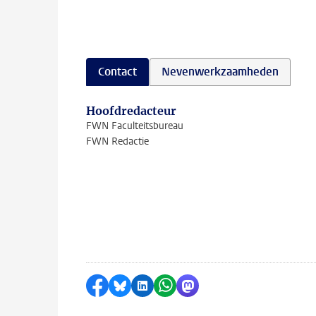
Contact
Nevenwerkzaamheden
Hoofdredacteur
FWN Faculteitsbureau
FWN Redactie
Delen op Facebook
Delen via Bluesky
Delen op LinkedIn
Delen via WhatsApp
Delen via Mastodon