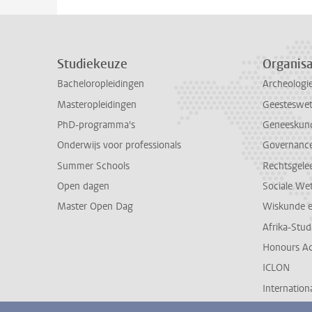
Studiekeuze
Organisa
Bacheloropleidingen
Archeologi
Masteropleidingen
Geesteswe
PhD-programma's
Geneeskun
Onderwijs voor professionals
Governance 
Summer Schools
Rechtsgele
Open dagen
Sociale We
Master Open Dag
Wiskunde 
Afrika-Stu
Honours A
ICLON
Internationa