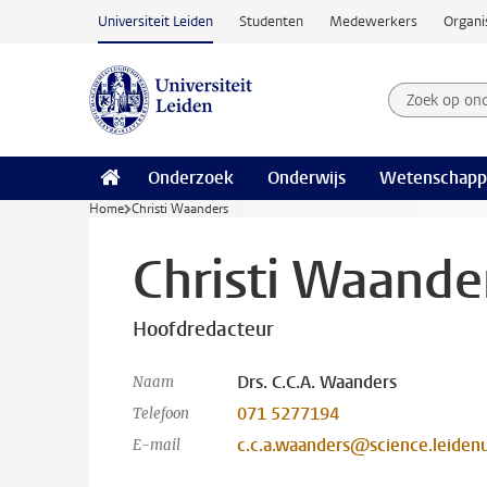
Ga naar hoofdinhoud
Universiteit Leiden
Studenten
Medewerkers
Organi
Zoek op on
Zoekterm
Onderzoek
Onderwijs
Wetenschapp
Home
Christi Waanders
Christi Waande
Hoofdredacteur
Drs. C.C.A. Waanders
Naam
071 5277194
Telefoon
c.c.a.waanders@science.leidenu
E-mail