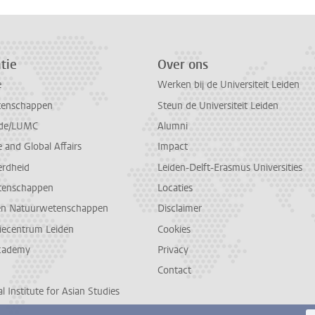
tie
Over ons
e
Werken bij de Universiteit Leiden
tenschappen
Steun de Universiteit Leiden
de/LUMC
Alumni
and Global Affairs
Impact
erdheid
Leiden-Delft-Erasmus Universities
tenschappen
Locaties
en Natuurwetenschappen
Disclaimer
diecentrum Leiden
Cookies
cademy
Privacy
Contact
l Institute for Asian Studies