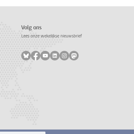
Volg ons
Lees onze wekelijkse nieuwsbrief
Volg ons op bluesky
Volg ons op facebook
Volg ons op youtube
Volg ons op linkedin
Volg ons op instagram
Volg ons op mastodon