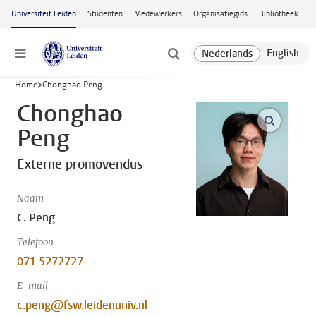
Ga naar hoofdinhoud
Universiteit Leiden
Studenten
Medewerkers
Organisatiegids
Bibliotheek
Menu
Home
Chonghao Peng
Chonghao
open m
Peng
Externe promovendus
Naam
C. Peng
Telefoon
071 5272727
E-mail
c.peng@fsw.leidenuniv.nl