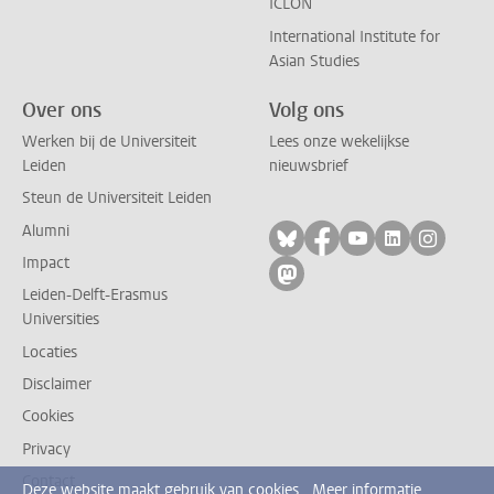
ICLON
International Institute for
Asian Studies
Over ons
Volg ons
Werken bij de Universiteit
Lees onze wekelijkse
Leiden
nieuwsbrief
Steun de Universiteit Leiden
Alumni
Volg ons op bluesky
Volg ons op facebo
Volg ons op yo
Volg ons op
Volg on
Impact
Volg ons op mastodon
Leiden-Delft-Erasmus
Universities
Locaties
Disclaimer
Cookies
Privacy
Contact
Deze website maakt gebruik van cookies.
Meer informatie.