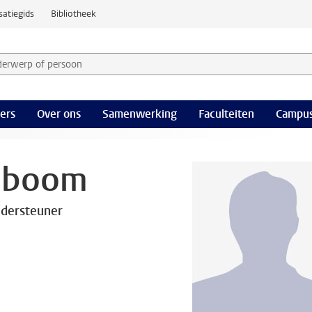
satiegids
Bibliotheek
derwerp of persoon en selecteer categorie
ers
Over ons
Samenwerking
Faculteiten
Campus
seboom
dersteuner