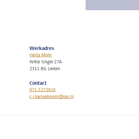
Werkadres
Herta Mohr
Witte Singel 27A
2311 BG Leiden
Contact
071 5272916
c.j.karsseboom@iias.nl