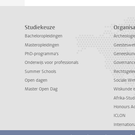
Studiekeuze
Organisa
Bacheloropleidingen
Archeologi
Masteropleidingen
Geesteswe
PhD-programma's
Geneeskun
Onderwijs voor professionals
Governance 
Summer Schools
Rechtsgele
Open dagen
Sociale We
Master Open Dag
Wiskunde 
Afrika-Stu
Honours A
ICLON
Internationa