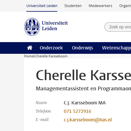
Ga naar hoofdinhoud
Universiteit Leiden
Studenten
Medewerkers
Organi
Zoek op on
Zoekterm
Onderzoek
Onderwijs
Wetenschapp
Home
Cherelle Karsseboom
Cherelle Kars
Managementassistent en Programmaon
C.J. Karsseboom MA
Naam
071 5272916
Telefoon
c.j.karsseboom@iias.nl
E-mail