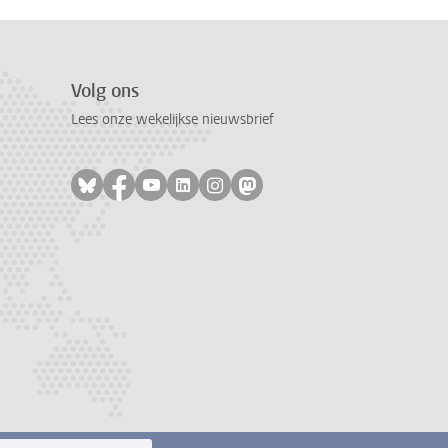
Volg ons
Lees onze wekelijkse nieuwsbrief
Volg ons op bluesky
Volg ons op facebook
Volg ons op youtube
Volg ons op linkedin
Volg ons op instagram
Volg ons op mastodon