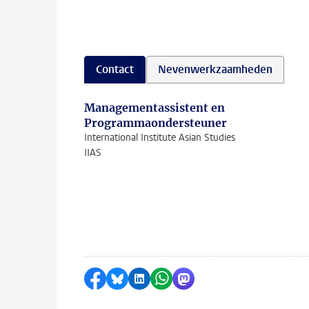
Contact
Nevenwerkzaamheden
Managementassistent en
Programmaondersteuner
International Institute Asian Studies
IIAS
Delen op Facebook
Delen via Bluesky
Delen op LinkedIn
Delen via WhatsApp
Delen via Mastodon