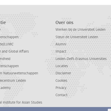
tie
Over ons
e
Werken bij de Universiteit Leiden
tenschappen
Steun de Universiteit Leiden
de/LUMC
Alumni
and Global Affairs
Impact
erdheid
Leiden-Delft-Erasmus Universities
tenschappen
Locaties
en Natuurwetenschappen
Disclaimer
diecentrum Leiden
Cookies
cademy
Privacy
Contact
l Institute for Asian Studies