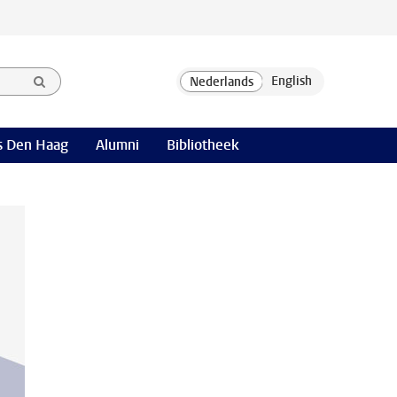
 Den Haag
Alumni
Bibliotheek